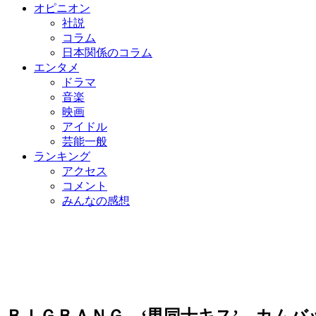
オピニオン
社説
コラム
日本関係のコラム
エンタメ
ドラマ
音楽
映画
アイドル
芸能一般
ランキング
アクセス
コメント
みんなの感想
ＢＩＧＢＡＮＧ、‘男同士キス’…カム