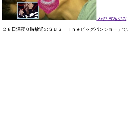
사진 크게보기
２８日深夜０時放送のＳＢＳ「Ｔｈｅビッグバンショー」で