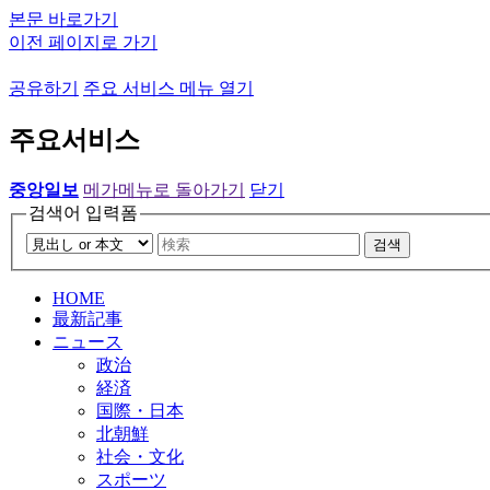
본문 바로가기
이전 페이지로 가기
공유하기
주요 서비스 메뉴 열기
주요서비스
중앙일보
메가메뉴로 돌아가기
닫기
검색어 입력폼
검색
HOME
最新記事
ニュース
政治
経済
国際・日本
北朝鮮
社会・文化
スポーツ