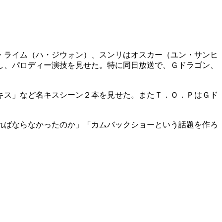
・ライム（ハ・ジウォン）、スンリはオスカー（ユン・サンヒ
し、パロディー演技を見せた。特に同日放送で、Ｇドラゴン、
キス」など名キスシーン２本を見せた。またＴ．Ｏ．ＰはＧド
ればならなかったのか」「カムバックショーという話題を作ろ