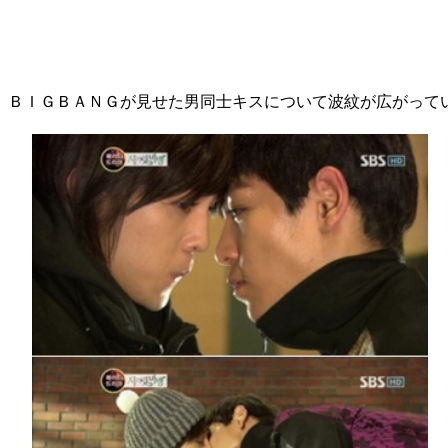
、ＢＩＧＢＡＮＧが見せた男同士キスについて波紋が広がって