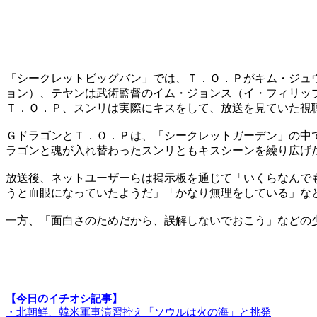
「シークレットビッグバン」では、Ｔ．Ｏ．Ｐがキム・ジュ
ョン）、テヤンは武術監督のイム・ジョンス（イ・フィリッ
Ｔ．Ｏ．Ｐ、スンリは実際にキスをして、放送を見ていた視
ＧドラゴンとＴ．Ｏ．Ｐは、「シークレットガーデン」の中
ラゴンと魂が入れ替わったスンリともキスシーンを繰り広げ
放送後、ネットユーザーらは掲示板を通じて「いくらなんで
うと血眼になっていたようだ」「かなり無理をしている」な
一方、「面白さのためだから、誤解しないでおこう」などの
【今日のイチオシ記事】
・北朝鮮、韓米軍事演習控え「ソウルは火の海」と挑発