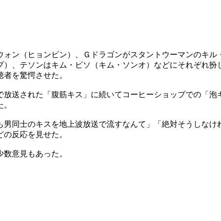
ウォン（ヒョンビン）、Ｇドラゴンがスタントウーマンのキル
プ）、テソンはキム・ビソ（キム・ソンオ）などにそれぞれ扮
聴者を驚愕させた。
で放送された「腹筋キス」に続いてコーヒーショップでの「泡
た。
も男同士のキスを地上波放送で流すなんて」「絶対そうしなけ
どの反応を見せた。
少数意見もあった。