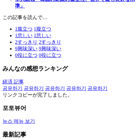
準」
この記事を読んで…
1
腹立つ
1
腹立つ
1
悲しい
1
悲しい
2
すっきり
2
すっきり
9
興味深い
9
興味深い
0
役に立つ
0
役に立つ
みんなの感想ランキング
経済 記事
공유하기
공유하기
공유하기
공유하기
공유하기
リンクコピーが完了しました。
포토뷰어
뉴스 메뉴 보기
最新記事