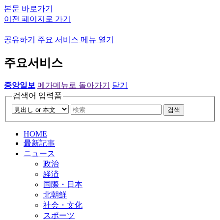
본문 바로가기
이전 페이지로 가기
공유하기
주요 서비스 메뉴 열기
주요서비스
중앙일보
메가메뉴로 돌아가기
닫기
검색어 입력폼
검색
HOME
最新記事
ニュース
政治
経済
国際・日本
北朝鮮
社会・文化
スポーツ