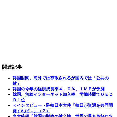
関連記事
韓国財閥、海外では尊敬されるが国内では「公共の
敵」
韓国の今年の経済成長率４．０％、ＩＭＦが予測
韓国、無線インターネット加入率、労働時間でＯＥＣ
Ｄ１位
＜インタビュー＞駐韓日本大使「韓日が資源を共同開
発すれば…」（２）
李大統領「韓国の財政の健全性、世界で最も良好な水