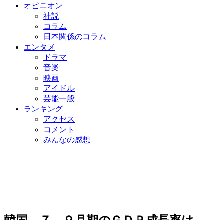
オピニオン
社説
コラム
日本関係のコラム
エンタメ
ドラマ
音楽
映画
アイドル
芸能一般
ランキング
アクセス
コメント
みんなの感想
韓国、７－９月期のＧＤＰ成長率は