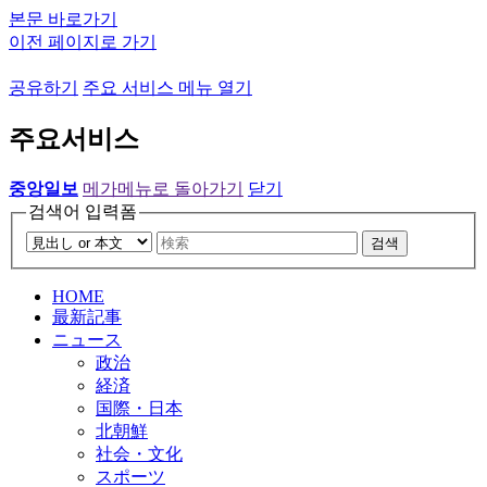
본문 바로가기
이전 페이지로 가기
공유하기
주요 서비스 메뉴 열기
주요서비스
중앙일보
메가메뉴로 돌아가기
닫기
검색어 입력폼
검색
HOME
最新記事
ニュース
政治
経済
国際・日本
北朝鮮
社会・文化
スポーツ