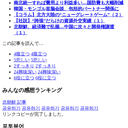
南北統一すれば費用より利益多い…国防費も大幅削減
韓国・モンゴル首脳会談、包括的パートナー関係に
【コラム】北方大陸の“ニューグレートゲーム”（２）
【社説】“誇張”だらけの資源外交実績（１）
北朝鮮、経済難で乱掘…中国に次々と開発権譲渡
（１）
この記事を読んで…
4
腹立つ
4
腹立つ
5
悲しい
5
悲しい
2
すっきり
2
すっきり
24
興味深い
24
興味深い
6
役に立つ
6
役に立つ
みんなの感想ランキング
北朝鮮 記事
공유하기
공유하기
공유하기
공유하기
공유하기
リンクコピーが完了しました。
포토뷰어