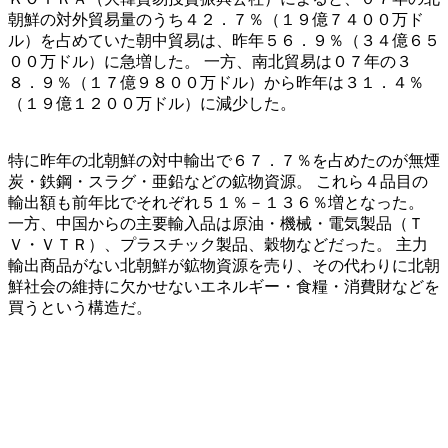
朝鮮の対外貿易量のうち４２．７％（１９億７４００万ド
ル）を占めていた朝中貿易は、昨年５６．９％（３４億６５
００万ドル）に急増した。 一方、南北貿易は０７年の３
８．９％（１７億９８００万ドル）から昨年は３１．４％
（１９億１２００万ドル）に減少した。
特に昨年の北朝鮮の対中輸出で６７．７％を占めたのが無煙
炭・鉄鋼・スラグ・亜鉛などの鉱物資源。 これら４品目の
輸出額も前年比でそれぞれ５１％－１３６％増となった。
一方、中国からの主要輸入品は原油・機械・電気製品（Ｔ
Ｖ・ＶＴＲ）、プラスチック製品、穀物などだった。 主力
輸出商品がない北朝鮮が鉱物資源を売り、その代わりに北朝
鮮社会の維持に欠かせないエネルギー・食糧・消費財などを
買うという構造だ。