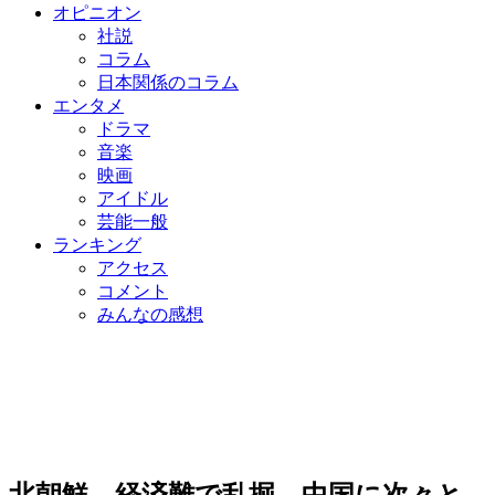
オピニオン
社説
コラム
日本関係のコラム
エンタメ
ドラマ
音楽
映画
アイドル
芸能一般
ランキング
アクセス
コメント
みんなの感想
北朝鮮、経済難で乱掘…中国に次々と