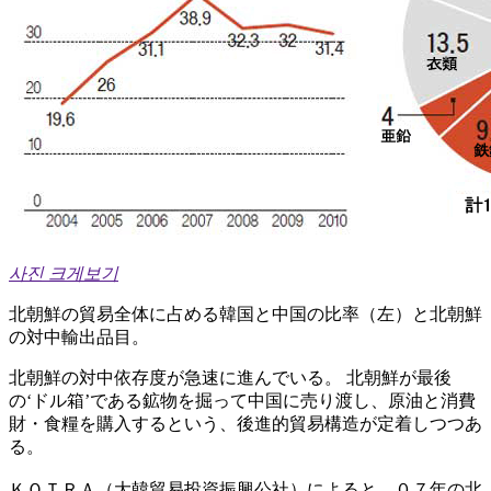
사진 크게보기
北朝鮮の貿易全体に占める韓国と中国の比率（左）と北朝鮮
の対中輸出品目。
北朝鮮の対中依存度が急速に進んでいる。 北朝鮮が最後
の‘ドル箱’である鉱物を掘って中国に売り渡し、原油と消費
財・食糧を購入するという、後進的貿易構造が定着しつつあ
る。
ＫＯＴＲＡ（大韓貿易投資振興公社）によると、０７年の北