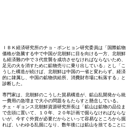
ＩＢＫ経済研究所のチョ・ボンヒョン研究委員は「国際鉱物
価格が急騰する中で中国が北朝鮮に目を向ける一方、北朝鮮
も経済難の中で３代世襲を成功させなければならないため、
足元の火を消すために鉱物売りに乗り出している」とし「こ
うした構造が続けば、北朝鮮は中国の一省と変わらず、経済
的に隷属し、中国の鉱物供給所、消費財市場に転落する」と
診断した。
専門家は、北朝鮮のこうした貿易構造が、鉱山乱開発から統
一費用の急増まで大小の問題をもたらすと懸念している。
チェ・ギョンス北朝鮮資源研究所長は「鉱山は鉱物の品位ま
で念頭に置いて、１０年、２０年計画で掘らなければならな
いが、今すぐ外貨が必要だからといって容易なところから掘
れば、いわゆる乱掘になり、数年後には鉱山を捨てることに