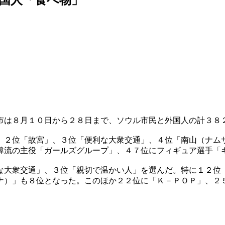
市は８月１０日から２８日まで、ソウル市民と外国人の計３８
、２位「故宮」、３位「便利な大衆交通」、４位「南山（ナム
韓流の主役「ガールズグループ」、４７位にフィギュア選手「
な大衆交通」、３位「親切で温かい人」を選んだ。特に１２位
ナ）」も８位となった。このほか２２位に「Ｋ－ＰＯＰ」、２