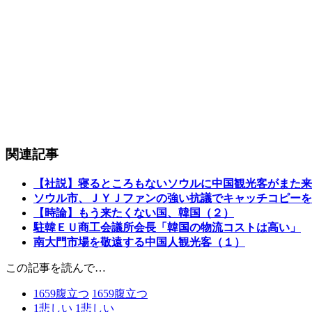
関連記事
【社説】寝るところもないソウルに中国観光客がまた来
ソウル市、ＪＹＪファンの強い抗議でキャッチコピーを
【時論】もう来たくない国、韓国（２）
駐韓ＥＵ商工会議所会長「韓国の物流コストは高い」
南大門市場を敬遠する中国人観光客（１）
この記事を読んで…
1659
腹立つ
1659
腹立つ
1
悲しい
1
悲しい