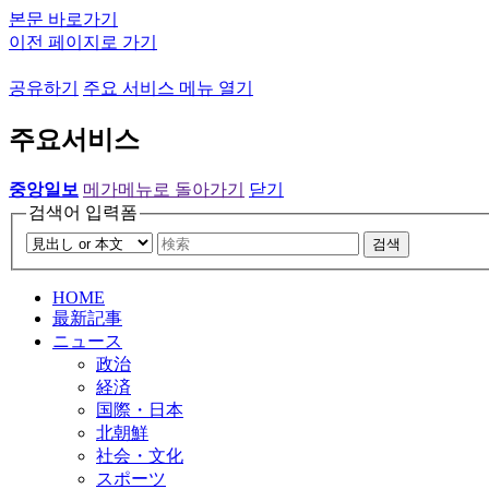
본문 바로가기
이전 페이지로 가기
공유하기
주요 서비스 메뉴 열기
주요서비스
중앙일보
메가메뉴로 돌아가기
닫기
검색어 입력폼
검색
HOME
最新記事
ニュース
政治
経済
国際・日本
北朝鮮
社会・文化
スポーツ