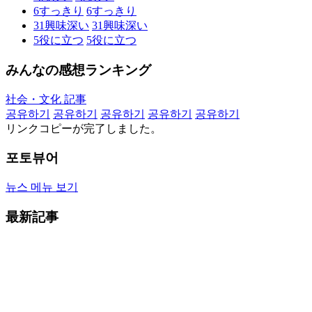
6
すっきり
6
すっきり
31
興味深い
31
興味深い
5
役に立つ
5
役に立つ
みんなの感想ランキング
社会・文化 記事
공유하기
공유하기
공유하기
공유하기
공유하기
リンクコピーが完了しました。
포토뷰어
뉴스 메뉴 보기
最新記事