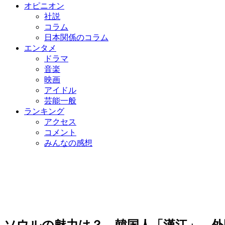
オピニオン
社説
コラム
日本関係のコラム
エンタメ
ドラマ
音楽
映画
アイドル
芸能一般
ランキング
アクセス
コメント
みんなの感想
ソウルの魅力は？ 韓国人「漢江」 外