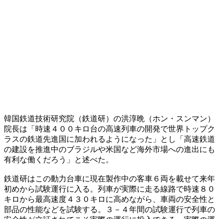
韓国鉄道技術研究院（鉄道研）の洪淳晩（ホン・スンマン）
院長は「時速４００キロ台の高速列車の開発で世界トップク
ラスの鉄道先進国に加われるようになった」とし「高速鉄道
の建設を推進中のブラジルや米国など海外市場への進出にも
有利な働くだろう」と述べた。
鉄道研はこの動力台車に現在製作中の客車６両を載せて来年
初めから試験運行に入る。列車が実際に走る線路で時速８０
キロから最高速度４３０キロに高めながら、車両の安全性と
部品の性能などを試験する。３－４年間の試験運行で列車の