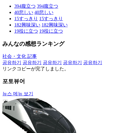
394
腹立つ
394
腹立つ
40
悲しい
40
悲しい
15
すっきり
15
すっきり
182
興味深い
182
興味深い
19
役に立つ
19
役に立つ
みんなの感想ランキング
社会・文化 記事
공유하기
공유하기
공유하기
공유하기
공유하기
リンクコピーが完了しました。
포토뷰어
뉴스 메뉴 보기