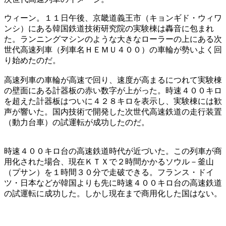
ウィーン。１１日午後、京畿道義王市（キョンギド・ウィワ
ンシ）にある韓国鉄道技術研究院の実験棟は轟音に包まれ
た。ランニングマシンのような大きなローラーの上にある次
世代高速列車（列車名ＨＥＭＵ４００）の車輪が勢いよく回
り始めたのだ。
高速列車の車輪が高速で回り、速度が高まるにつれて実験棟
の壁面にある計器板の赤い数字が上がった。時速４００キロ
を超えた計器板はついに４２８キロを表示し、実験棟には歓
声が響いた。国内技術で開発した次世代高速鉄道の走行装置
（動力台車）の試運転が成功したのだ。
時速４００キロ台の高速鉄道時代が近づいた。この列車が商
用化された場合、現在ＫＴＸで２時間かかるソウル－釜山
（プサン）を１時間３０分で走破できる。フランス・ドイ
ツ・日本などが韓国よりも先に時速４００キロ台の高速鉄道
の試運転に成功した。しかし現在まで商用化した国はない。