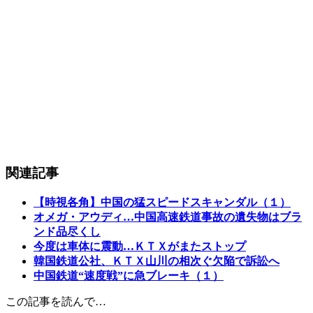
関連記事
【時視各角】中国の猛スピードスキャンダル（１）
オメガ・アウディ…中国高速鉄道事故の遺失物はブラ
ンド品尽くし
今度は車体に震動…ＫＴＸがまたストップ
韓国鉄道公社、ＫＴＸ山川の相次ぐ欠陥で訴訟へ
中国鉄道“速度戦”に急ブレーキ（１）
この記事を読んで…