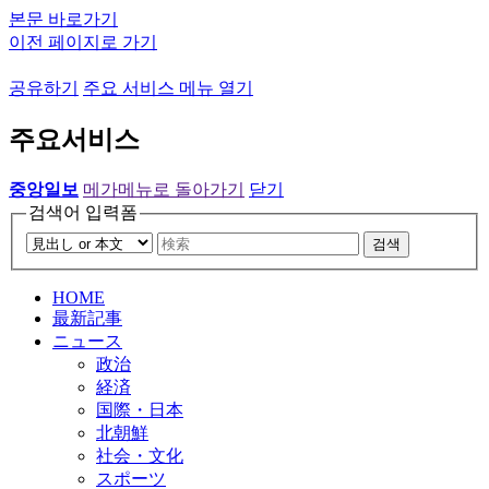
본문 바로가기
이전 페이지로 가기
공유하기
주요 서비스 메뉴 열기
주요서비스
중앙일보
메가메뉴로 돌아가기
닫기
검색어 입력폼
검색
HOME
最新記事
ニュース
政治
経済
国際・日本
北朝鮮
社会・文化
スポーツ