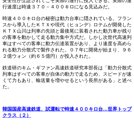
安全性が立証されてこそ実際の運行に投入できる。実際の運
行速度は時速３７０－４００キロになる見込みだ。
時速４００キロ台の秘密は動力台車に隠されている。フラン
スから導入したＫＴＸや現代（ヒョンデ）ロテムが開発した
ＫＴＸ山川は列車の先頭と最後尾に装着された動力車が残り
の客車を動かして走る動力集中方式だ。しかし次世代高速列
車はすべての客車に動力伝達装置があり、より速度を高めら
れる動力分散式で製作された。０７年に開発が始まり、９６
２億ウォン（約６５億円）が投入された。
鉄道研のキム・ギファン高速鉄道研究本部長は「動力分散式
列車はすべての客車が自体の動力で走るため、スピードが速
くて力もあり、輸送量を増やせるという長所がある」と述べ
た。
韓国国産高速鉄道、試運転で時速４００キロ台…世界トップ
クラス（２）