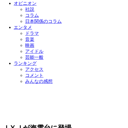
オピニオン
社説
コラム
日本関係のコラム
エンタメ
ドラマ
音楽
映画
アイドル
芸能一般
ランキング
アクセス
コメント
みんなの感想
ＪＹＪが海雲台に登場