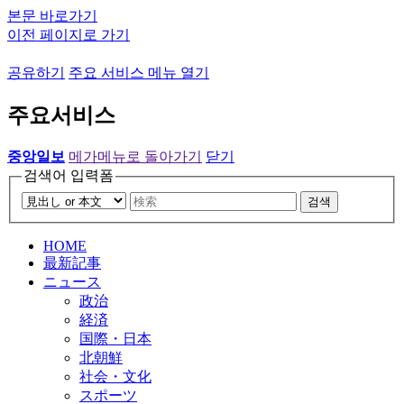
본문 바로가기
이전 페이지로 가기
공유하기
주요 서비스 메뉴 열기
주요서비스
중앙일보
메가메뉴로 돌아가기
닫기
검색어 입력폼
검색
HOME
最新記事
ニュース
政治
経済
国際・日本
北朝鮮
社会・文化
スポーツ