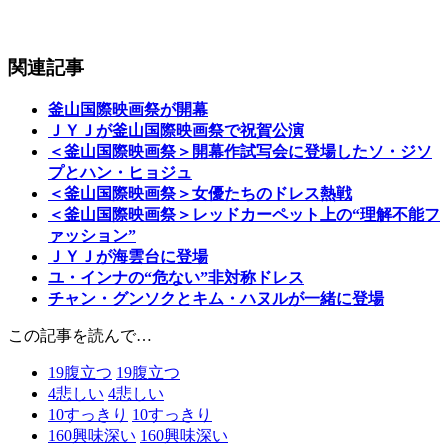
関連記事
釜山国際映画祭が開幕
ＪＹＪが釜山国際映画祭で祝賀公演
＜釜山国際映画祭＞開幕作試写会に登場したソ・ジソ
プとハン・ヒョジュ
＜釜山国際映画祭＞女優たちのドレス熱戦
＜釜山国際映画祭＞レッドカーペット上の“理解不能フ
ァッション”
ＪＹＪが海雲台に登場
ユ・インナの“危ない”非対称ドレス
チャン・グンソクとキム・ハヌルが一緒に登場
この記事を読んで…
19
腹立つ
19
腹立つ
4
悲しい
4
悲しい
10
すっきり
10
すっきり
160
興味深い
160
興味深い