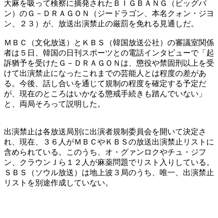
大麻を吸って検察に摘発されたＢＩＧＢＡＮＧ（ビッグバ
ン）のＧ－ＤＲＡＧＯＮ（ジードラゴン、本名クォン・ジヨ
ン、２３）が、放送出演禁止の厳罰を免れる見通しだ。
ＭＢＣ（文化放送）とＫＢＳ（韓国放送公社）の審議室関係
者は５日、韓国の日刊スポーツとの電話インタビューで「起
訴猶予を受けたＧ－ＤＲＡＧＯＮは、懲役や禁固刑以上を受
けて出演禁止になったこれまでの芸能人とは程度の差があ
る。今後、話し合いを通じて規制の程度を確定する予定だ
が、現在のところはいかなる懲戒手続きも踏んでいない」
と、両局そろって説明した。
出演禁止は各放送局別に出演者規制委員会を開いて決定さ
れ、現在、３６人がＭＢＣやＫＢＳの放送出演禁止リストに
含められている。このうち、オ・グァンロクやチュ・ジフ
ン、クラウンＪら１２人が麻薬問題でリスト入りしている。
ＳＢＳ（ソウル放送）は地上波３局のうち、唯一、出演禁止
リストを別途作成していない。