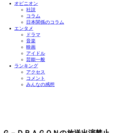
オピニオン
社説
コラム
日本関係のコラム
エンタメ
ドラマ
音楽
映画
アイドル
芸能一般
ランキング
アクセス
コメント
みんなの感想
Ｇ－ＤＲＡＧＯＮの放送出演禁止