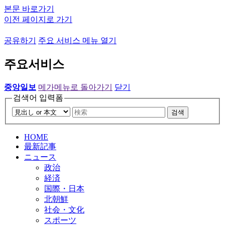
본문 바로가기
이전 페이지로 가기
공유하기
주요 서비스 메뉴 열기
주요서비스
중앙일보
메가메뉴로 돌아가기
닫기
검색어 입력폼
검색
HOME
最新記事
ニュース
政治
経済
国際・日本
北朝鮮
社会・文化
スポーツ