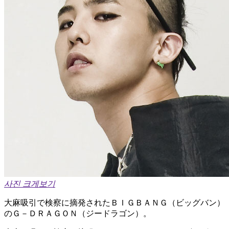
사진 크게보기
大麻吸引で検察に摘発されたＢＩＧＢＡＮＧ（ビッグバン）
のＧ－ＤＲＡＧＯＮ（ジードラゴン）。