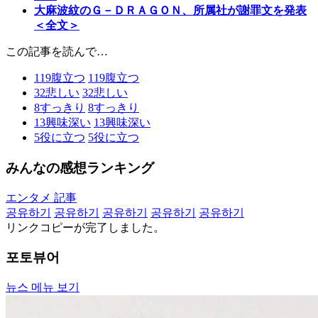
大麻波紋のＧ－ＤＲＡＧＯＮ、所属社が謝罪文を発表
＜全文＞
この記事を読んで…
119
腹立つ
119
腹立つ
32
悲しい
32
悲しい
8
すっきり
8
すっきり
13
興味深い
13
興味深い
5
役に立つ
5
役に立つ
みんなの感想ランキング
エンタメ 記事
공유하기
공유하기
공유하기
공유하기
공유하기
リンクコピーが完了しました。
포토뷰어
뉴스 메뉴 보기