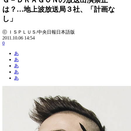
は？…地上波放送局３社、「計画な
し」
ⓒ ＩＳＰＬＵＳ/中央日報日本語版
2011.10.06 14:54
0
あ
あ
あ
あ
あ