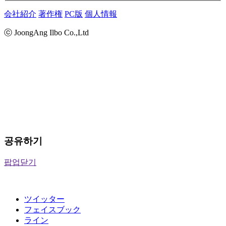
会社紹介
著作権
PC版
個人情報
ⓒ JoongAng Ilbo Co.,Ltd
공유하기
팝업닫기
ツイッター
フェイスブック
ライン