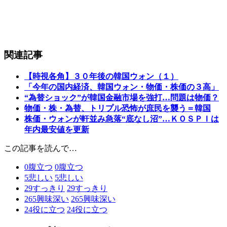
関連記事
【時視各角】３０年後の韓国ウォン（１）
「今年の国内経済、韓国ウォン・物価・株価の３高」
“為替ショック”が韓国金融市場を強打…問題は物価？
物価・株・為替、トリプル恐怖が庶民を襲う＝韓国
株価・ウォンが軒並み急落“底なし沼”…ＫＯＳＰＩは
年内最安値を更新
この記事を読んで…
0
腹立つ
0
腹立つ
5
悲しい
5
悲しい
29
すっきり
29
すっきり
265
興味深い
265
興味深い
24
役に立つ
24
役に立つ