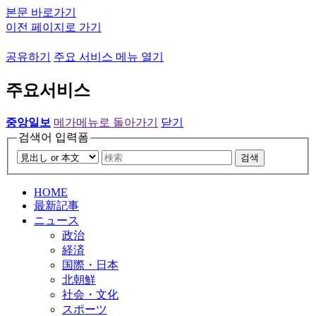
본문 바로가기
이전 페이지로 가기
공유하기
주요 서비스 메뉴 열기
주요서비스
중앙일보
메가메뉴로 돌아가기
닫기
검색어 입력폼
검색
HOME
最新記事
ニュース
政治
経済
国際・日本
北朝鮮
社会・文化
スポーツ