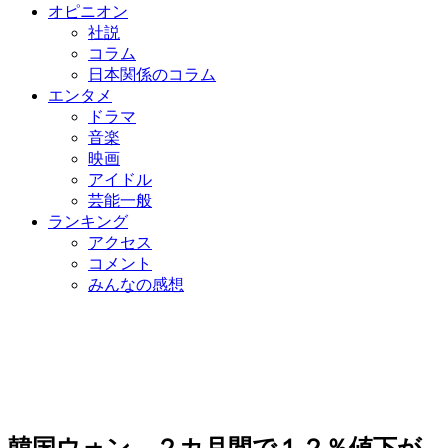
オピニオン
社説
コラム
日本関係のコラム
エンタメ
ドラマ
音楽
映画
アイドル
芸能一般
ランキング
アクセス
コメント
みんなの感想
韓国ウォン、２カ月間で１２％値下が