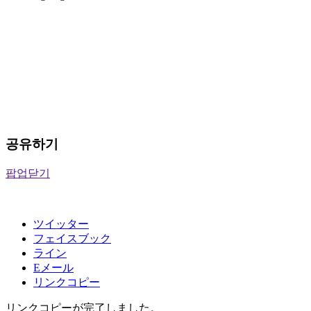
공유하기
팝업닫기
ツイッター
フェイスブック
ライン
Eメール
リンクコピー
リンクコピーが完了しました。