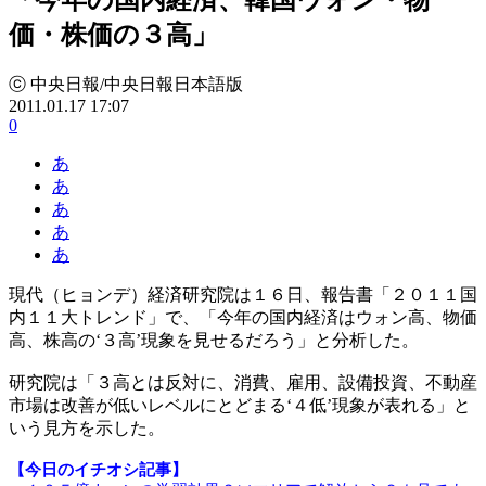
価・株価の３高」
ⓒ 中央日報/中央日報日本語版
2011.01.17 17:07
0
あ
あ
あ
あ
あ
現代（ヒョンデ）経済研究院は１６日、報告書「２０１１国
内１１大トレンド」で、「今年の国内経済はウォン高、物価
高、株高の‘３高’現象を見せるだろう」と分析した。
研究院は「３高とは反対に、消費、雇用、設備投資、不動産
市場は改善が低いレベルにとどまる‘４低’現象が表れる」と
いう見方を示した。
【今日のイチオシ記事】