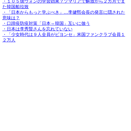
・１０５億ウォンの学習効果？ソマリアで解放から２カ月でま
た韓国船拉致
・「日本からもっと学ぶべき」…李健煕会長の発言に隠された
意味は？
・口蹄疫防疫対策「日本⇔韓国」互いに倣う
・日本は李秀賢さんを忘れていない
・「少女時代は９人全員がビヨンセ」米国ファンクラブ会員１
２万人