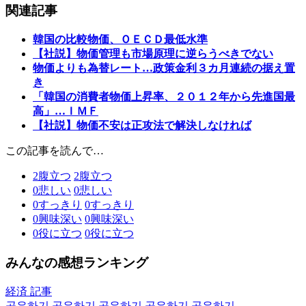
関連記事
韓国の比較物価、ＯＥＣＤ最低水準
【社説】物価管理も市場原理に逆らうべきでない
物価よりも為替レート…政策金利３カ月連続の据え置
き
「韓国の消費者物価上昇率、２０１２年から先進国最
高」…ＩＭＦ
【社説】物価不安は正攻法で解決しなければ
この記事を読んで…
2
腹立つ
2
腹立つ
0
悲しい
0
悲しい
0
すっきり
0
すっきり
0
興味深い
0
興味深い
0
役に立つ
0
役に立つ
みんなの感想ランキング
経済 記事
공유하기
공유하기
공유하기
공유하기
공유하기