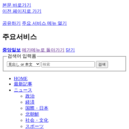
본문 바로가기
이전 페이지로 가기
공유하기
주요 서비스 메뉴 열기
주요서비스
중앙일보
메가메뉴로 돌아가기
닫기
검색어 입력폼
검색
HOME
最新記事
ニュース
政治
経済
国際・日本
北朝鮮
社会・文化
スポーツ