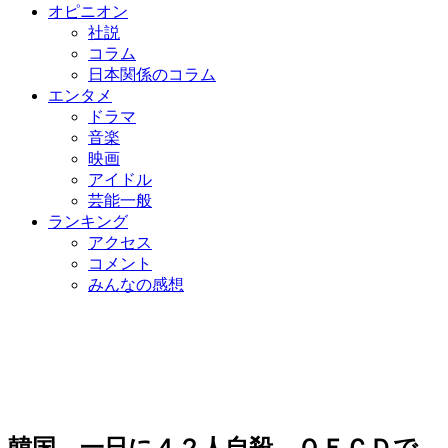
オピニオン
社説
コラム
日本関係のコラム
エンタメ
ドラマ
音楽
映画
アイドル
芸能一般
ランキング
アクセス
コメント
みんなの感想
韓国、一日に４２人自殺…ＯＥＣＤで