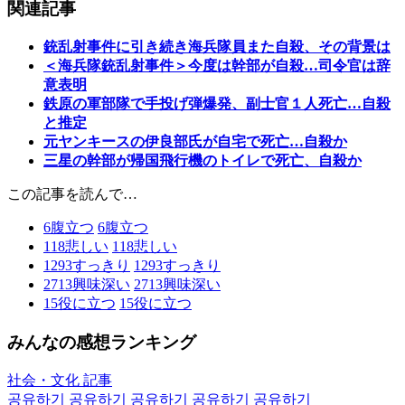
関連記事
銃乱射事件に引き続き海兵隊員また自殺、その背景は
＜海兵隊銃乱射事件＞今度は幹部が自殺…司令官は辞
意表明
鉄原の軍部隊で手投げ弾爆発、副士官１人死亡…自殺
と推定
元ヤンキースの伊良部氏が自宅で死亡…自殺か
三星の幹部が帰国飛行機のトイレで死亡、自殺か
この記事を読んで…
6
腹立つ
6
腹立つ
118
悲しい
118
悲しい
1293
すっきり
1293
すっきり
2713
興味深い
2713
興味深い
15
役に立つ
15
役に立つ
みんなの感想ランキング
社会・文化 記事
공유하기
공유하기
공유하기
공유하기
공유하기