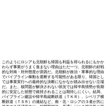
このようにロシアも北朝鮮も韓国も利益を得られるにもかか
わらず事業がうまく進まない理由はただ一つ、北朝鮮の好戦
的な対南・対外態度が原因だ。北朝鮮が政治・軍事的な理由
でパイプライン稼動を遮断する可能性がある限り、韓国とし
ては事業実行への最終的な決断になかなか踏み出せない立場
だ。また、核問題が解決されない状況では韓半島情勢が長期
的に安定した状態で維持されることは期待しにくい。結局、
パイプライン建設や韓半島縦断鉄道（ＴＫＲ）、シベリア横
断鉄道（ＴＳＲ）の連結など、南・北・ロシアの３者が共に