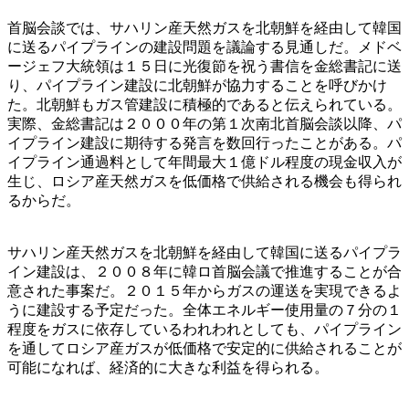
首脳会談では、サハリン産天然ガスを北朝鮮を経由して韓国
に送るパイプラインの建設問題を議論する見通しだ。メドベ
ージェフ大統領は１５日に光復節を祝う書信を金総書記に送
り、パイプライン建設に北朝鮮が協力することを呼びかけ
た。北朝鮮もガス管建設に積極的であると伝えられている。
実際、金総書記は２０００年の第１次南北首脳会談以降、パ
イプライン建設に期待する発言を数回行ったことがある。パ
イプライン通過料として年間最大１億ドル程度の現金収入が
生じ、ロシア産天然ガスを低価格で供給される機会も得られ
るからだ。
サハリン産天然ガスを北朝鮮を経由して韓国に送るパイプラ
イン建設は、２００８年に韓ロ首脳会議で推進することが合
意された事案だ。２０１５年からガスの運送を実現できるよ
うに建設する予定だった。全体エネルギー使用量の７分の１
程度をガスに依存しているわれわれとしても、パイプライン
を通してロシア産ガスが低価格で安定的に供給されることが
可能になれば、経済的に大きな利益を得られる。