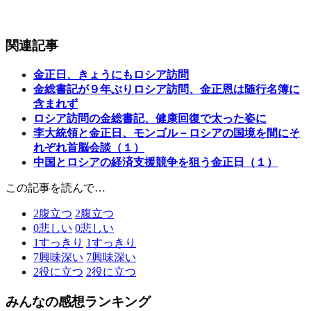
関連記事
金正日、きょうにもロシア訪問
金総書記が９年ぶりロシア訪問、金正恩は随行名簿に
含まれず
ロシア訪問の金総書記、健康回復で太った姿に
李大統領と金正日、モンゴル－ロシアの国境を間にそ
れぞれ首脳会談（１）
中国とロシアの経済支援競争を狙う金正日（１）
この記事を読んで…
2
腹立つ
2
腹立つ
0
悲しい
0
悲しい
1
すっきり
1
すっきり
7
興味深い
7
興味深い
2
役に立つ
2
役に立つ
みんなの感想ランキング