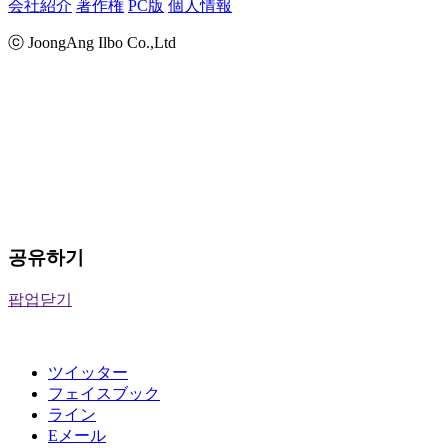
会社紹介
著作権
PC版
個人情報
ⓒ JoongAng Ilbo Co.,Ltd
공유하기
팝업닫기
ツイッター
フェイスブック
ライン
Eメール