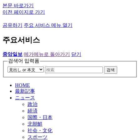
본문 바로가기
이전 페이지로 가기
공유하기
주요 서비스 메뉴 열기
주요서비스
중앙일보
메가메뉴로 돌아가기
닫기
검색어 입력폼
검색
HOME
最新記事
ニュース
政治
経済
国際・日本
北朝鮮
社会・文化
スポーツ