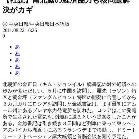
決がカギ
ⓒ 中央日報/中央日報日本語版
2011.08.22 16:26
0
あ
あ
あ
あ
あ
北朝鮮の金正日（キム・ジョンイル）総書記の対外経済への
歩みが慌ただしい。５月に中国を訪問し、羅先（ラソン）特
区と黄金坪（ファングムピョン）特区の開発に合意してから
３カ月ぶりにロシアを訪問した金総書記は、まず最初にアム
ール州にあるブレヤ水力発電所を訪れた。ロシアはこの発電
所で生産された電気を北朝鮮に送るという提案をしたことが
ある。金総書記は引き続き３日間ほど列車に乗って東シベリ
アのバイカル湖近くにあるウランウデまで移動し、ドミート
リー・メドベージェフ露大統領と首脳会談を開く予定だ。