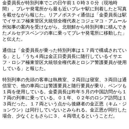
金委員長が特別列車でこの日午前１０時３０分（現地時
間）、ブレヤ発電所から最も近いブレヤ駅に到着したと写真
を載せながら報じた。リアノボスティ通信は「金委員長は駅
でイサエフ極東管区大統領全権代表とコジェマコ・アムール
州知事の案内を受けながら、北朝鮮から特別列車に積んでき
たメルセデスベンツの車に乗ってブレヤ発電所に移動した」
と伝えた。
通信は「金委員長が乗った特別列車は１７両で構成されてい
る」とし「うち４両は金正日委員長に随行しているイサエ
フ・ロシア極東管区大統領全権代表とロシア警護要員が使用
している」と報じた。
特別列車の先頭の客車は執務室、２両目は寝室、３両目は通
信室で、他の車両には警護要員と随行要員が乗り、ベンツも
１両を使用している。金委員長は昨年５月の中国訪問から１
７両の列車に乗っている。０１年、０２年のロシア訪問は１
３両だった。１７両という点から後継者の金正恩（キム・ジ
ョンウン）は同行していないとみられる。金正恩が同行した
場合、少なくともさらに３、４両増えるということだ。