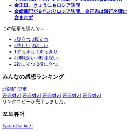
金正日、きょうにもロシア訪問
金総書記が９年ぶりロシア訪問、金正恩は随行名簿に
含まれず
この記事を読んで…
2
腹立つ
2
腹立つ
2
悲しい
2
悲しい
1
すっきり
1
すっきり
4
興味深い
4
興味深い
2
役に立つ
2
役に立つ
みんなの感想ランキング
北朝鮮 記事
공유하기
공유하기
공유하기
공유하기
공유하기
リンクコピーが完了しました。
포토뷰어
뉴스 메뉴 보기