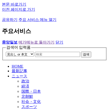
본문 바로가기
이전 페이지로 가기
공유하기
주요 서비스 메뉴 열기
주요서비스
중앙일보
메가메뉴로 돌아가기
닫기
검색어 입력폼
검색
HOME
最新記事
ニュース
政治
経済
国際・日本
北朝鮮
社会・文化
スポーツ