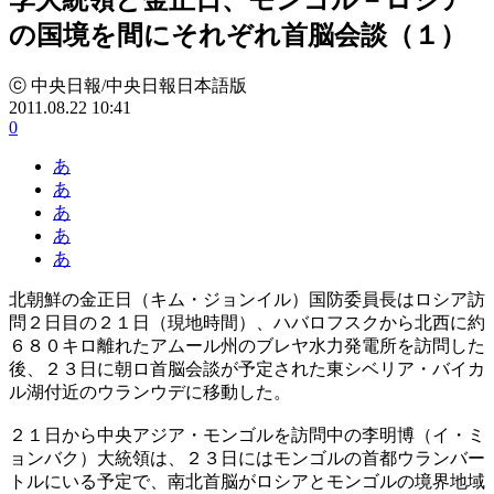
の国境を間にそれぞれ首脳会談（１）
ⓒ 中央日報/中央日報日本語版
2011.08.22 10:41
0
あ
あ
あ
あ
あ
北朝鮮の金正日（キム・ジョンイル）国防委員長はロシア訪
問２日目の２１日（現地時間）、ハバロフスクから北西に約
６８０キロ離れたアムール州のブレヤ水力発電所を訪問した
後、２３日に朝ロ首脳会談が予定された東シベリア・バイカ
ル湖付近のウランウデに移動した。
２１日から中央アジア・モンゴルを訪問中の李明博（イ・ミ
ョンバク）大統領は、２３日にはモンゴルの首都ウランバー
トルにいる予定で、南北首脳がロシアとモンゴルの境界地域