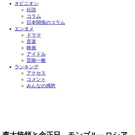
オピニオン
社説
コラム
日本関係のコラム
エンタメ
ドラマ
音楽
映画
アイドル
芸能一般
ランキング
アクセス
コメント
みんなの感想
李大統領と金正日、モンゴル－ロシア