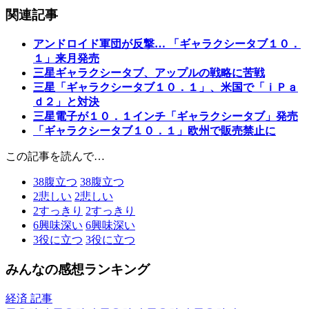
関連記事
アンドロイド軍団が反撃… 「ギャラクシータブ１０．
１」来月発売
三星ギャラクシータブ、アップルの戦略に苦戦
三星「ギャラクシータブ１０．１」、米国で「ｉＰａ
ｄ２」と対決
三星電子が１０．１インチ「ギャラクシータブ」発売
「ギャラクシータブ１０．１」欧州で販売禁止に
この記事を読んで…
38
腹立つ
38
腹立つ
2
悲しい
2
悲しい
2
すっきり
2
すっきり
6
興味深い
6
興味深い
3
役に立つ
3
役に立つ
みんなの感想ランキング
経済 記事