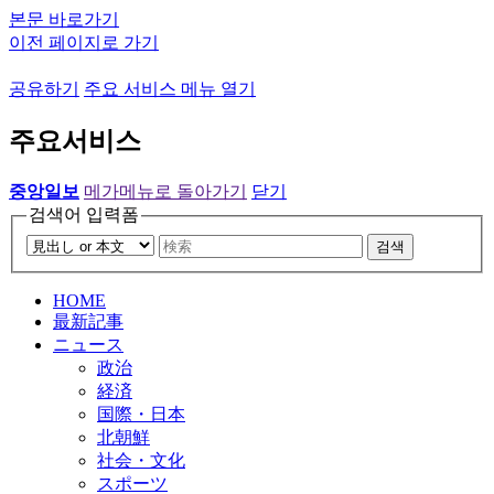
본문 바로가기
이전 페이지로 가기
공유하기
주요 서비스 메뉴 열기
주요서비스
중앙일보
메가메뉴로 돌아가기
닫기
검색어 입력폼
검색
HOME
最新記事
ニュース
政治
経済
国際・日本
北朝鮮
社会・文化
スポーツ