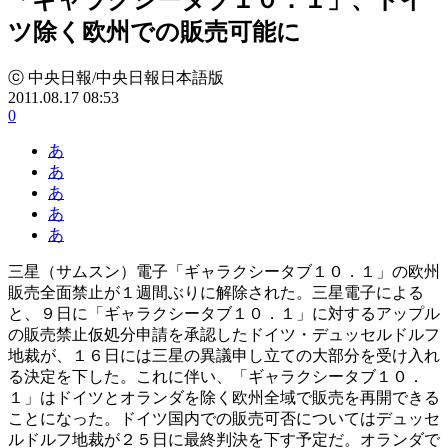
ツ除く欧州での販売可能に
ⓒ 中央日報/中央日報日本語版
2011.08.17 08:53
0
あ
あ
あ
あ
あ
三星（サムスン）電子「ギャラクシータブ１０．１」の欧州
販売全面禁止が１週間ぶりに解除された。三星電子による
と、９日に「ギャラクシータブ１０．１」に対するアップル
の販売禁止仮処分申請を承認したドイツ・デュッセルドルフ
地裁が、１６日には三星の異議申し立ての大部分を受け入れ
る決定を下した。これに伴い、「ギャラクシータブ１０．
１」はドイツとオランダを除く欧州全域で販売を再開できる
ことになった。ドイツ国内での販売可否についてはデュッセ
ルドルフ地裁が２５日に最終判決を下す予定だ。オランダで