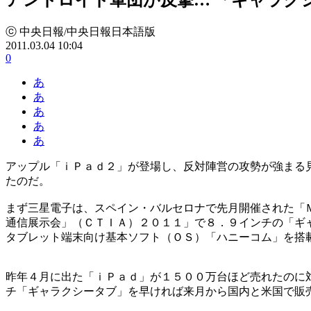
ⓒ 中央日報/中央日報日本語版
2011.03.04 10:04
0
あ
あ
あ
あ
あ
アップル「ｉＰａｄ２」が登場し、反対陣営の攻勢が強まる
たのだ。
まず三星電子は、スペイン・バルセロナで先月開催された「
通信展示会」（ＣＴＩＡ）２０１１」で８．９インチの「ギ
タブレット端末向け基本ソフト（ＯＳ）「ハニーコム」を搭
昨年４月に出た「ｉＰａｄ」が１５００万台ほど売れたのに
チ「ギャラクシータブ」を早ければ来月から国内と米国で販