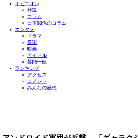
オピニオン
社説
コラム
日本関係のコラム
エンタメ
ドラマ
音楽
映画
アイドル
芸能一般
ランキング
アクセス
コメント
みんなの感想
アンドロイド軍団が反撃… 「ギャラク