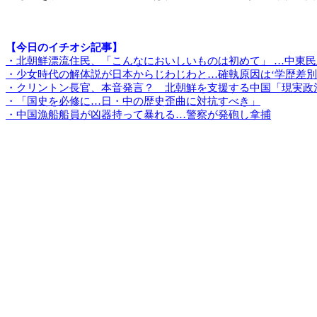
【今日のイチオシ記事】
・北朝鮮漂流住民、「こんなにおいしいものは初めて」 …中東
・少女時代の解体説が日本からじわじわと…確執原因は‘学歴差別
・クリントン長官、本音発言？ 北朝鮮を支援する中国「現実政
・「国史を必修に…日・中の歴史歪曲に対抗すべき」
・中国漁船船員が凶器持って暴れる…警察が発砲し拿捕