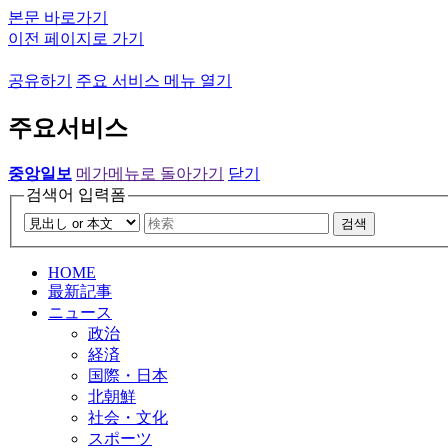
본문 바로가기
이전 페이지로 가기
공유하기
주요 서비스 메뉴 열기
주요서비스
중앙일보
메가메뉴로 돌아가기
닫기
검색어 입력폼
검색
HOME
最新記事
ニュース
政治
経済
国際・日本
北朝鮮
社会・文化
スポーツ