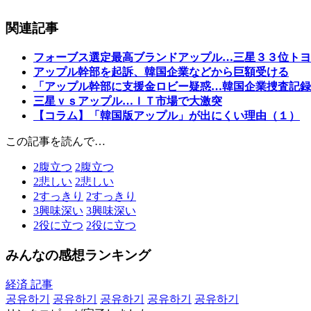
関連記事
フォーブス選定最高ブランドアップル…三星３３位トヨ
アップル幹部を起訴、韓国企業などから巨額受ける
「アップル幹部に支援金ロビー疑惑…韓国企業捜査記録
三星ｖｓアップル…ＩＴ市場で大激突
【コラム】「韓国版アップル」が出にくい理由（１）
この記事を読んで…
2
腹立つ
2
腹立つ
2
悲しい
2
悲しい
2
すっきり
2
すっきり
3
興味深い
3
興味深い
2
役に立つ
2
役に立つ
みんなの感想ランキング
経済 記事
공유하기
공유하기
공유하기
공유하기
공유하기