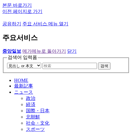
본문 바로가기
이전 페이지로 가기
공유하기
주요 서비스 메뉴 열기
주요서비스
중앙일보
메가메뉴로 돌아가기
닫기
검색어 입력폼
검색
HOME
最新記事
ニュース
政治
経済
国際・日本
北朝鮮
社会・文化
スポーツ