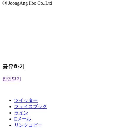
ⓒ JoongAng Ilbo Co.,Ltd
공유하기
팝업닫기
ツイッター
フェイスブック
ライン
Eメール
リンクコピー