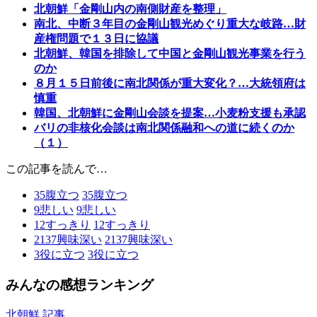
北朝鮮「金剛山内の南側財産を整理」
南北、中断３年目の金剛山観光めぐり重大な岐路…財
産権問題で１３日に協議
北朝鮮、韓国を排除して中国と金剛山観光事業を行う
のか
８月１５日前後に南北関係が重大変化？…大統領府は
慎重
韓国、北朝鮮に金剛山会談を提案…小麦粉支援も承認
バリの非核化会談は南北関係融和への道に続くのか
（１）
この記事を読んで…
35
腹立つ
35
腹立つ
9
悲しい
9
悲しい
12
すっきり
12
すっきり
2137
興味深い
2137
興味深い
3
役に立つ
3
役に立つ
みんなの感想ランキング
北朝鮮 記事