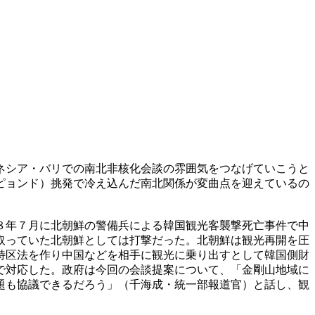
ネシア・バリでの南北非核化会談の雰囲気をつなげていこうと
ピョンド）挑発で冷え込んだ南北関係が変曲点を迎えているの
８年７月に北朝鮮の警備兵による韓国観光客襲撃死亡事件で中
取っていた北朝鮮としては打撃だった。北朝鮮は観光再開を圧
特区法を作り中国などを相手に観光に乗り出すとして韓国側財
で対応した。政府は今回の会談提案について、「金剛山地域に
題も協議できるだろう」（千海成・統一部報道官）と話し、観