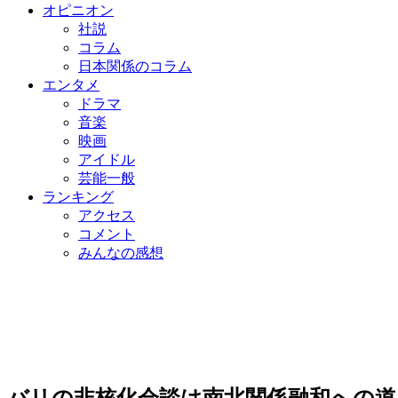
オピニオン
社説
コラム
日本関係のコラム
エンタメ
ドラマ
音楽
映画
アイドル
芸能一般
ランキング
アクセス
コメント
みんなの感想
バリの非核化会談は南北関係融和への道