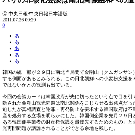
ⓒ 中央日報/中央日報日本語版
2011.07.26 09:29
0
あ
あ
あ
あ
あ
韓国の統一部が２９日に南北当局間で金剛山（クムガンサン
する側面があるとみられる。この日北朝鮮への小麦粉支援を
ではないかとの観測も出ている。
今回の会談カードは韓国政府が先に切ったという点で目を引
断された金剛山観光問題は南北関係をこじらせる出発点だっ
迫したが真相調査と謝罪・再発防止を要求する韓国政府は不
産を処分する立場を明らかにした。韓国側企業を先月２９日
ある韓国側事業者の財産権保護を最優先するためのもの」と
光再開問題が議論されることができる余地を残した。