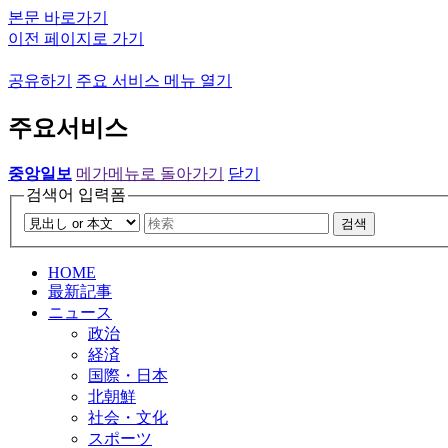
본문 바로가기
이전 페이지로 가기
공유하기
주요 서비스 메뉴 열기
주요서비스
중앙일보
메가메뉴로 돌아가기
닫기
검색어 입력폼
검색
HOME
最新記事
ニュース
政治
経済
国際・日本
北朝鮮
社会・文化
スポーツ