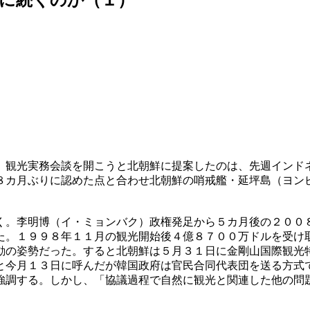
）観光実務会談を開こうと北朝鮮に提案したのは、先週インド
８カ月ぶりに認めた点と合わせ北朝鮮の哨戒艦・延坪島（ヨン
く。李明博（イ・ミョンバク）政権発足から５カ月後の２００
た。１９９８年１１月の観光開始後４億８７００万ドルを受け
動の姿勢だった。すると北朝鮮は５月３１日に金剛山国際観光
と今月１３日に呼んだが韓国政府は官民合同代表団を送る方式
強調する。しかし、「協議過程で自然に観光と関連した他の問