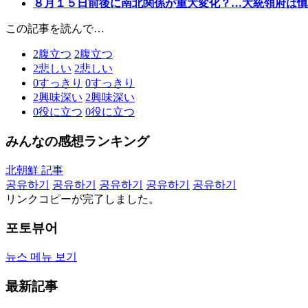
８月１５日前後に南北関係が重大変化？…大統領府は慎
この記事を読んで…
2
腹立つ
2
腹立つ
2
悲しい
2
悲しい
0
すっきり
0
すっきり
2
興味深い
2
興味深い
0
役に立つ
0
役に立つ
みんなの感想ランキング
北朝鮮 記事
공유하기
공유하기
공유하기
공유하기
공유하기
リンクコピーが完了しました。
포토뷰어
뉴스 메뉴 보기
最新記事