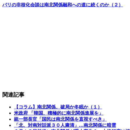
バリの非核化会談は南北関係融和への道に続くのか（２）
関連記事
【コラム】南北関係、破局か冬眠か（１）
米政府 「韓国、積極的に南北関係進展を」
統一部長官「国民は南北関係を直視すべき」
「北、対南対話派３０人粛清」…南北関係に暗雲