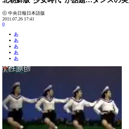
ⓒ 中央日報日本語版
2011.07.26 17:41
0
あ
あ
あ
あ
あ