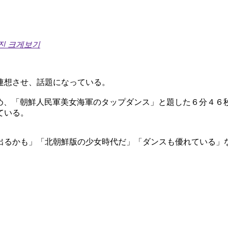
진 크게보기
連想させ、話題になっている。
年初め、「朝鮮人民軍美女海軍のタップダンス」と題した６分４
ている。
出るかも」「北朝鮮版の少女時代だ」「ダンスも優れている」