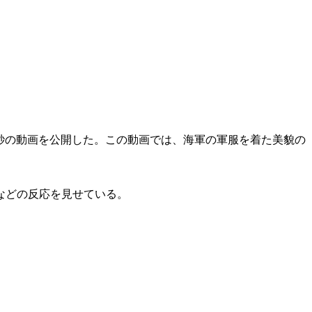
６秒の動画を公開した。この動画では、海軍の軍服を着た美貌の
などの反応を見せている。