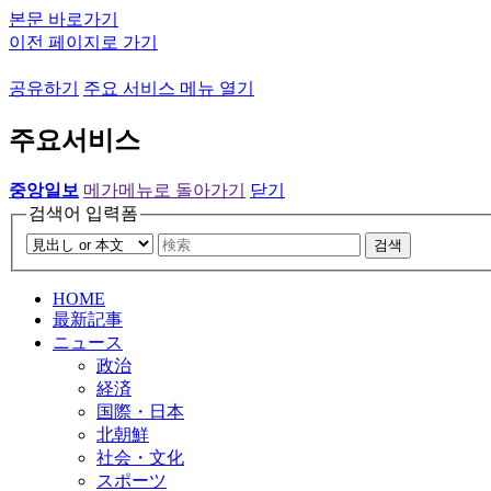
본문 바로가기
이전 페이지로 가기
공유하기
주요 서비스 메뉴 열기
주요서비스
중앙일보
메가메뉴로 돌아가기
닫기
검색어 입력폼
검색
HOME
最新記事
ニュース
政治
経済
国際・日本
北朝鮮
社会・文化
スポーツ