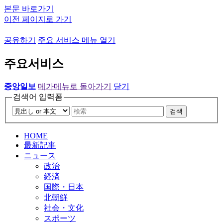
본문 바로가기
이전 페이지로 가기
공유하기
주요 서비스 메뉴 열기
주요서비스
중앙일보
메가메뉴로 돌아가기
닫기
검색어 입력폼
검색
HOME
最新記事
ニュース
政治
経済
国際・日本
北朝鮮
社会・文化
スポーツ