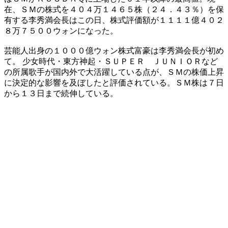
在、ＳＭの株式を４０４万１４６５株（２４．４３％）を保
有する李秀満会長はこの日、株式評価額が１１１１億４０２
８万７５００ウォンになった。
芸能人出身の１０００億ウォン株式富豪は李秀満会長が初め
て。 少女時代・東方神起・ＳＵＰＥＲ ＪＵＮＩＯＲなど
の所属歌手が国内外で大活躍している点が、ＳＭの株価上昇
に決定的な影響を及ぼしたと評価されている。ＳＭ株は７日
から１３日まで続伸している。