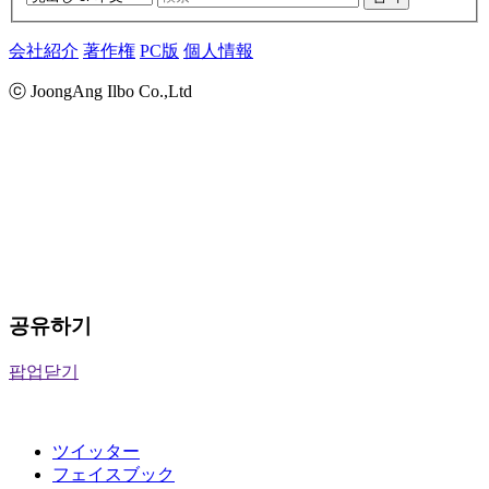
会社紹介
著作権
PC版
個人情報
ⓒ JoongAng Ilbo Co.,Ltd
공유하기
팝업닫기
ツイッター
フェイスブック