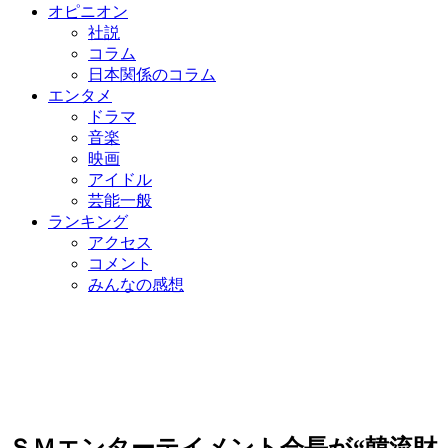
オピニオン
社説
コラム
日本関係のコラム
エンタメ
ドラマ
音楽
映画
アイドル
芸能一般
ランキング
アクセス
コメント
みんなの感想
ＳＭエンターテイメント会長が“韓流財