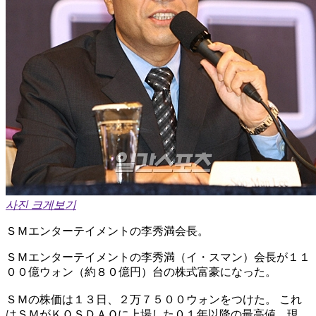
사진 크게보기
ＳＭエンターテイメントの李秀満会長。
ＳＭエンターテイメントの李秀満（イ・スマン）会長が１１
００億ウォン（約８０億円）台の株式富豪になった。
ＳＭの株価は１３日、２万７５００ウォンをつけた。 これ
はＳＭがＫＯＳＤＡＱに上場した０１年以降の最高値。現