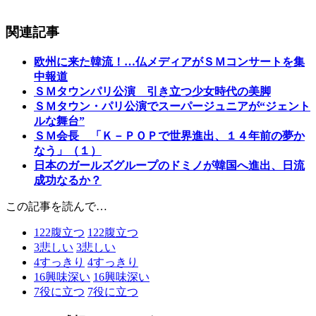
関連記事
欧州に来た韓流！…仏メディアがＳＭコンサートを集
中報道
ＳＭタウンパリ公演 引き立つ少女時代の美脚
ＳＭタウン・パリ公演でスーパージュニアが“ジェント
ルな舞台”
ＳＭ会長 「Ｋ－ＰＯＰで世界進出、１４年前の夢か
なう」（１）
日本のガールズグループのドミノが韓国へ進出、日流
成功なるか？
この記事を読んで…
122
腹立つ
122
腹立つ
3
悲しい
3
悲しい
4
すっきり
4
すっきり
16
興味深い
16
興味深い
7
役に立つ
7
役に立つ