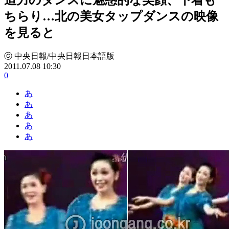
ちらり…北の美女タップダンスの映像
を見ると
ⓒ 中央日報/中央日報日本語版
2011.07.08 10:30
0
あ
あ
あ
あ
あ