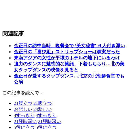
関連記事
金正日の訪中当時、晩餐会で ‘美女秘書’ ６人付き添い
金正日の「喜び組」ストリップショーは事実だった
東南アジアの女性が平壌のホテルの地下にいるわけ
迫力のダンスに魅惑的な笑顔、下着もちらり…北の美
女タップダンスの映像を見ると
金正日が愛するタップダンス…北京の北朝鮮食堂でも
公演
この記事を読んで…
21
腹立つ
21
腹立つ
24
悲しい
24
悲しい
4
すっきり
4
すっきり
21
興味深い
21
興味深い
5
役に立つ
5
役に立つ