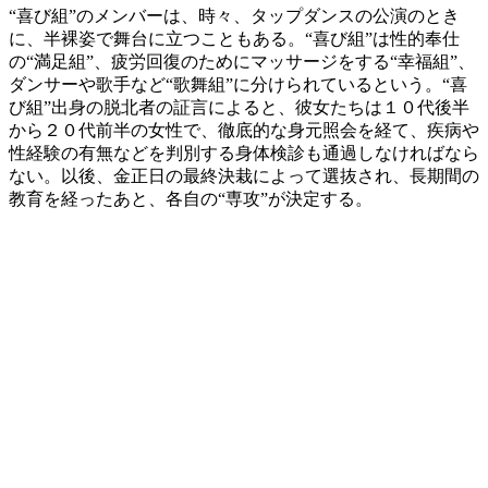
“喜び組”のメンバーは、時々、タップダンスの公演のとき
に、半裸姿で舞台に立つこともある。“喜び組”は性的奉仕
の“満足組”、疲労回復のためにマッサージをする“幸福組”、
ダンサーや歌手など“歌舞組”に分けられているという。“喜
び組”出身の脱北者の証言によると、彼女たちは１０代後半
から２０代前半の女性で、徹底的な身元照会を経て、疾病や
性経験の有無などを判別する身体検診も通過しなければなら
ない。以後、金正日の最終決栽によって選抜され、長期間の
教育を経ったあと、各自の“専攻”が決定する。