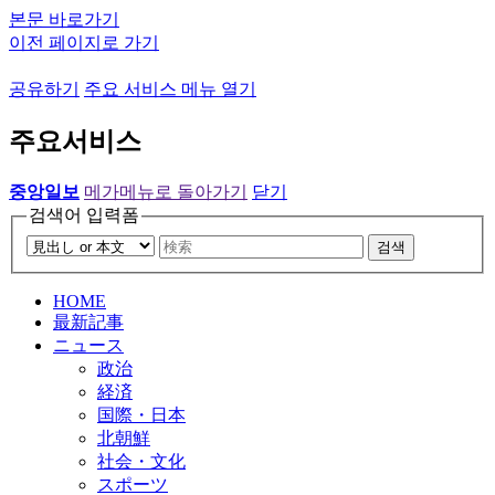
본문 바로가기
이전 페이지로 가기
공유하기
주요 서비스 메뉴 열기
주요서비스
중앙일보
메가메뉴로 돌아가기
닫기
검색어 입력폼
검색
HOME
最新記事
ニュース
政治
経済
国際・日本
北朝鮮
社会・文化
スポーツ