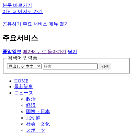
본문 바로가기
이전 페이지로 가기
공유하기
주요 서비스 메뉴 열기
주요서비스
중앙일보
메가메뉴로 돌아가기
닫기
검색어 입력폼
검색
HOME
最新記事
ニュース
政治
経済
国際・日本
北朝鮮
社会・文化
スポーツ