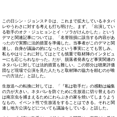
この日シン・ジョンスＰＤは、これまで拡大しているネタバ
レやうわさに対する考えも打ち明けた。まず、「出演してい
る歌手のオク・ジュヒョンとイ・ソラがけんかした」という
デマと関連記事については、「名誉毀損に該当する内容があ
ったので実際に法的措置を準備した。当事者がこのデマと関
連し、自身が議論の的になったという事実にとても苦しみ、
私もやはりこれに対してはとても慎重で取材陣のインタビュ
ーにも応じられなかった。だが、脱落者発表など事実関連の
ネタバレに対しては法的措置も難しい。この部分は聴衆評価
団など現場で公演を見た人たちと取材陣の協力を頼むのが唯
一の方法だ」と話した。
生放送への転換に対しては、「『私は歌手だ』の感動は編集
の力が大きい。ネタバレを防ぐために生放送に切り替えるの
は南京虫を捕まえるためにわらぶきの家を焼いてしまうよう
なもの。イベント性で生放送をすることはできる。それと関
連し地方公演などについても議論をしている」と話した。