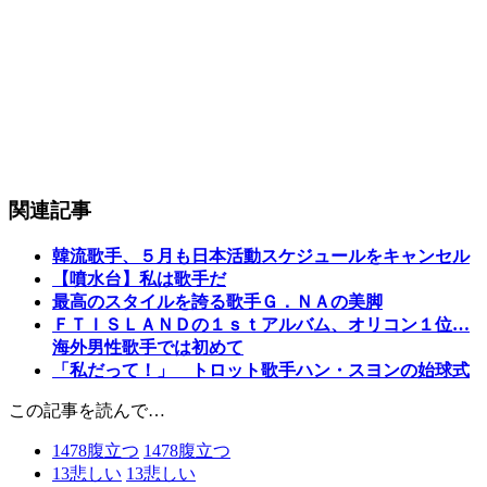
関連記事
韓流歌手、５月も日本活動スケジュールをキャンセル
【噴水台】私は歌手だ
最高のスタイルを誇る歌手Ｇ．ＮＡの美脚
ＦＴＩＳＬＡＮＤの１ｓｔアルバム、オリコン１位…
海外男性歌手では初めて
「私だって！」 トロット歌手ハン・スヨンの始球式
この記事を読んで…
1478
腹立つ
1478
腹立つ
13
悲しい
13
悲しい