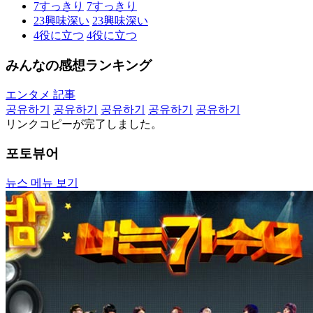
7
すっきり
7
すっきり
23
興味深い
23
興味深い
4
役に立つ
4
役に立つ
みんなの感想ランキング
エンタメ 記事
공유하기
공유하기
공유하기
공유하기
공유하기
リンクコピーが完了しました。
포토뷰어
뉴스 메뉴 보기