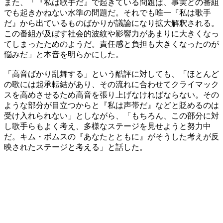
また、「『私は歌手だ』で起きている問題は、事実どの番組
でも起きかねない水準の問題だ。それでも唯一『私は歌手
だ』から出ているものばかりが議論になり拡大解釈される。
この番組が及ぼす社会的波紋や影響力があまりに大きくなっ
てしまったためのようだ。責任感と負担も大きくなったのが
悩みだ」と本音を明らかにした。
「高音ばかり乱舞する」という酷評に対しても、「ほとんど
の歌には起承転結があり、その流れに合わせてクライマック
スを高めさせるため高音を張り上げなければならない。その
ような部分が目立つからと『私は声帯だ』などと貶めるのは
受け入れられない」としながら、「もちろん、この部分に対
し歌手らもよく考え、多様なステージを見せようと努力中
だ。キム・ボムスの『あなたとともに』がそうした考えが反
映されたステージと考える」と話した。