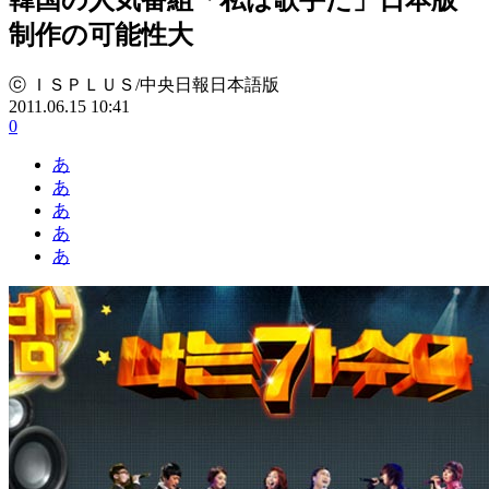
制作の可能性大
ⓒ ＩＳＰＬＵＳ/中央日報日本語版
2011.06.15 10:41
0
あ
あ
あ
あ
あ