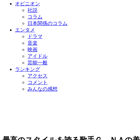
オピニオン
社説
コラム
日本関係のコラム
エンタメ
ドラマ
音楽
映画
アイドル
芸能一般
ランキング
アクセス
コメント
みんなの感想
最高のスタイルを誇る歌手Ｇ．ＮＡの美