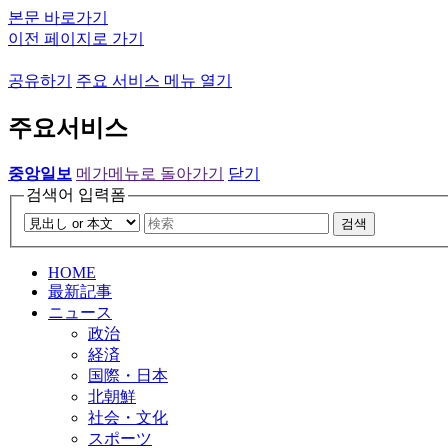
본문 바로가기
이전 페이지로 가기
공유하기
주요 서비스 메뉴 열기
주요서비스
중앙일보
메가메뉴로 돌아가기
닫기
검색어 입력폼
검색
HOME
最新記事
ニュース
政治
経済
国際・日本
北朝鮮
社会・文化
スポーツ