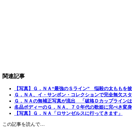
関連記事
【写真】Ｇ．ＮＡ“最強のＳライン” 悩殺の太ももを
Ｇ．ＮＡ、イ・サンボン・コレクションで完全無欠スタ
Ｇ．ＮＡの無補正写真が流出 「破格Ｄカップラインは
名品ボディーのＧ．ＮＡ、７０年代の歌姫に完ぺき変身
【写真】Ｇ．ＮＡ「ロサンゼルスに行ってきます」
この記事を読んで…