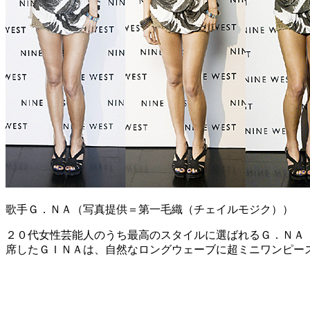
歌手Ｇ．ＮＡ（写真提供＝第一毛織（チェイルモジク））
２０代女性芸能人のうち最高のスタイルに選ばれるＧ．ＮＡ
席したＧＩＮＡは、自然なロングウェーブに超ミニワンピー