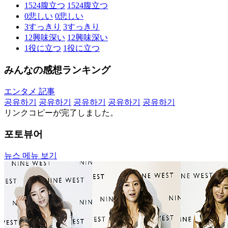
1524
腹立つ
1524
腹立つ
0
悲しい
0
悲しい
3
すっきり
3
すっきり
12
興味深い
12
興味深い
1
役に立つ
1
役に立つ
みんなの感想ランキング
エンタメ 記事
공유하기
공유하기
공유하기
공유하기
공유하기
リンクコピーが完了しました。
포토뷰어
뉴스 메뉴 보기