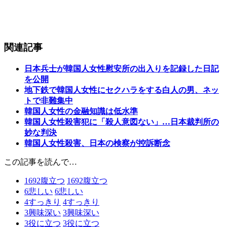
関連記事
日本兵士が韓国人女性慰安所の出入りを記録した日記
を公開
地下鉄で韓国人女性にセクハラをする白人の男、ネッ
トで非難集中
韓国人女性の金融知識は低水準
韓国人女性殺害犯に「殺人意図ない」…日本裁判所の
妙な判決
韓国人女性殺害、日本の検察が控訴断念
この記事を読んで…
1692
腹立つ
1692
腹立つ
6
悲しい
6
悲しい
4
すっきり
4
すっきり
3
興味深い
3
興味深い
3
役に立つ
3
役に立つ