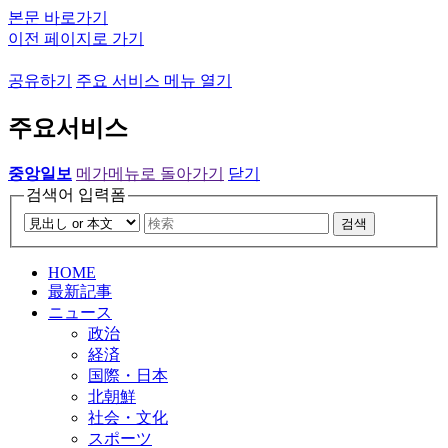
본문 바로가기
이전 페이지로 가기
공유하기
주요 서비스 메뉴 열기
주요서비스
중앙일보
메가메뉴로 돌아가기
닫기
검색어 입력폼
검색
HOME
最新記事
ニュース
政治
経済
国際・日本
北朝鮮
社会・文化
スポーツ