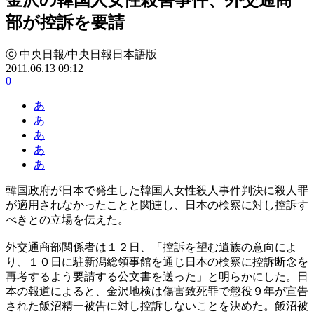
部が控訴を要請
ⓒ 中央日報/中央日報日本語版
2011.06.13 09:12
0
あ
あ
あ
あ
あ
韓国政府が日本で発生した韓国人女性殺人事件判決に殺人罪
が適用されなかったことと関連し、日本の検察に対し控訴す
べきとの立場を伝えた。
外交通商部関係者は１２日、「控訴を望む遺族の意向によ
り、１０日に駐新潟総領事館を通じ日本の検察に控訴断念を
再考するよう要請する公文書を送った」と明らかにした。日
本の報道によると、金沢地検は傷害致死罪で懲役９年が宣告
された飯沼精一被告に対し控訴しないことを決めた。飯沼被