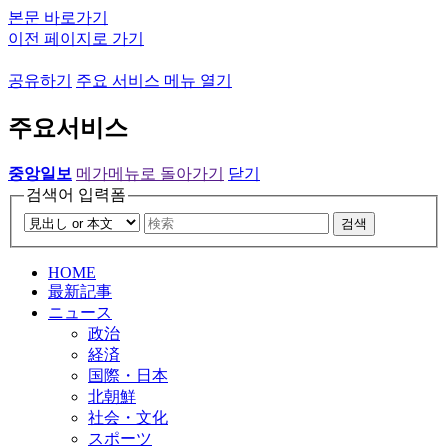
본문 바로가기
이전 페이지로 가기
공유하기
주요 서비스 메뉴 열기
주요서비스
중앙일보
메가메뉴로 돌아가기
닫기
검색어 입력폼
검색
HOME
最新記事
ニュース
政治
経済
国際・日本
北朝鮮
社会・文化
スポーツ