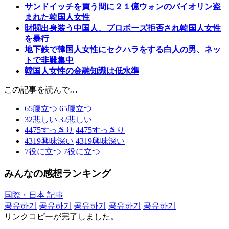
サンドイッチを買う間に２１億ウォンのバイオリン盗
まれた韓国人女性
財閥出身装う中国人、プロポーズ拒否され韓国人女性
を暴行
地下鉄で韓国人女性にセクハラをする白人の男、ネッ
トで非難集中
韓国人女性の金融知識は低水準
この記事を読んで…
65
腹立つ
65
腹立つ
32
悲しい
32
悲しい
4475
すっきり
4475
すっきり
4319
興味深い
4319
興味深い
7
役に立つ
7
役に立つ
みんなの感想ランキング
国際・日本 記事
공유하기
공유하기
공유하기
공유하기
공유하기
リンクコピーが完了しました。