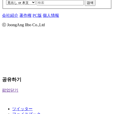
검색
会社紹介
著作権
PC版
個人情報
ⓒ JoongAng Ilbo Co.,Ltd
공유하기
팝업닫기
ツイッター