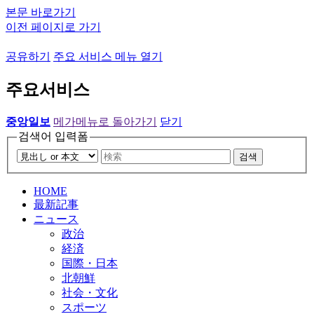
본문 바로가기
이전 페이지로 가기
공유하기
주요 서비스 메뉴 열기
주요서비스
중앙일보
메가메뉴로 돌아가기
닫기
검색어 입력폼
검색
HOME
最新記事
ニュース
政治
経済
国際・日本
北朝鮮
社会・文化
スポーツ