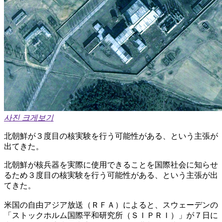
사진 크게보기
北朝鮮が３度目の核実験を行う可能性がある、という主張が
出てきた。
北朝鮮が核兵器を実際に使用できることを国際社会に知らせ
るため３度目の核実験を行う可能性がある、という主張が出
てきた。
米国の自由アジア放送（ＲＦＡ）によると、スウェーデンの
「ストックホルム国際平和研究所（ＳＩＰＲＩ）」が７日に