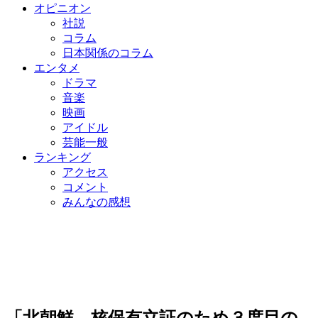
オピニオン
社説
コラム
日本関係のコラム
エンタメ
ドラマ
音楽
映画
アイドル
芸能一般
ランキング
アクセス
コメント
みんなの感想
「北朝鮮、核保有立証のため３度目の