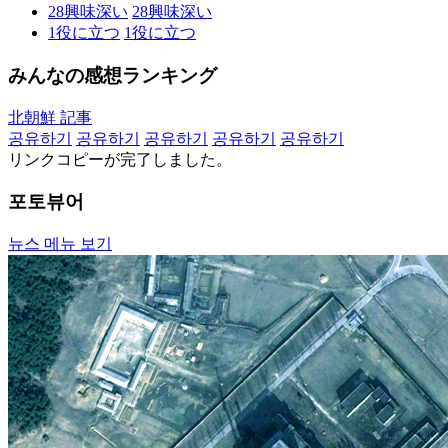
28
興味深い
28
興味深い
1
役に立つ
1
役に立つ
みんなの感想ランキング
北朝鮮 記事
공유하기
공유하기
공유하기
공유하기
공유하기
リンクコピーが完了しました。
포토뷰어
뉴스 메뉴 보기