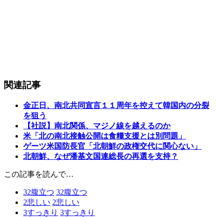
関連記事
金正日、南北共同宣言１１周年を控えて韓国内の分裂
を狙う
【社説】南北関係、マジノ線を越えるのか
米「北の南北接触公開は食糧支援とは別問題」
ゲーツ米国防長官「北朝鮮の政権交代に関心ない」
北朝鮮、なぜ潘基文国連総長の再選を支持？
この記事を読んで…
32
腹立つ
32
腹立つ
2
悲しい
2
悲しい
3
すっきり
3
すっきり