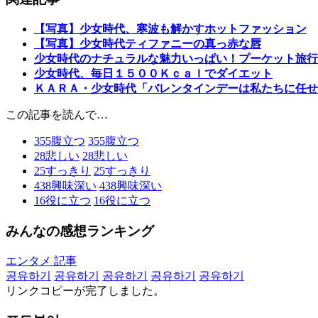
【写真】少女時代、寒波も解かすホットファッション
【写真】少女時代ティファニーの真っ赤な唇
少女時代のナチュラルな魅力いっぱい！プーケット旅行
少女時代、毎日１５００Ｋｃａｌでダイエット
ＫＡＲＡ・少女時代「バレンタインデーは私たちに任せ
この記事を読んで…
355
腹立つ
355
腹立つ
28
悲しい
28
悲しい
25
すっきり
25
すっきり
438
興味深い
438
興味深い
16
役に立つ
16
役に立つ
みんなの感想ランキング
エンタメ 記事
공유하기
공유하기
공유하기
공유하기
공유하기
リンクコピーが完了しました。