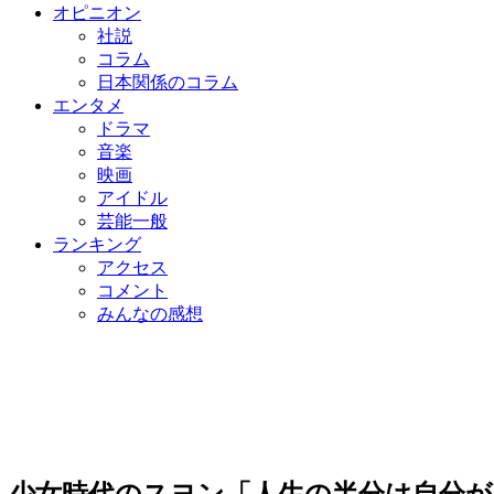
オピニオン
社説
コラム
日本関係のコラム
エンタメ
ドラマ
音楽
映画
アイドル
芸能一般
ランキング
アクセス
コメント
みんなの感想
少女時代のスヨン「人生の半分は自分