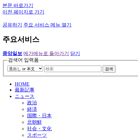
본문 바로가기
이전 페이지로 가기
공유하기
주요 서비스 메뉴 열기
주요서비스
중앙일보
메가메뉴로 돌아가기
닫기
검색어 입력폼
검색
HOME
最新記事
ニュース
政治
経済
国際・日本
北朝鮮
社会・文化
スポーツ