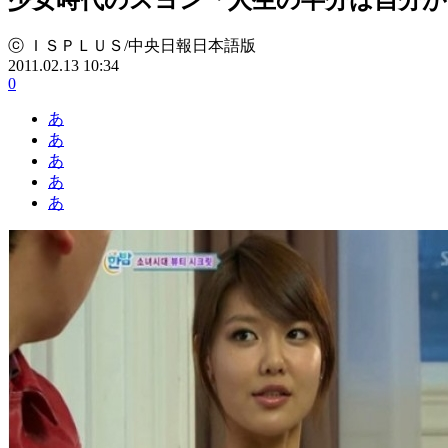
ⓒ ＩＳＰＬＵＳ/中央日報日本語版
2011.02.13 10:34
0
あ
あ
あ
あ
あ