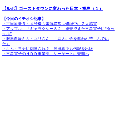
【ルポ】ゴーストタウンに変わった日本・福島（１）
【今日のイチオシ記事】
・古里原発３・４号機も電気異常…修理中に２人感電
・アップル、「ギャラクシーＳ２」発売控えた三星電子に“タッ
クル”
・服毒自殺キム・ユリさん 「恋人に金を奪われ苦しんでい
た」
・キム・ヨナに刺激され？ 浅田真央も伝記を出版
・三星電子のＨＤＤ事業部、シーゲートに売却へ