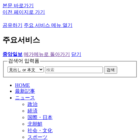
본문 바로가기
이전 페이지로 가기
공유하기
주요 서비스 메뉴 열기
주요서비스
중앙일보
메가메뉴로 돌아가기
닫기
검색어 입력폼
검색
HOME
最新記事
ニュース
政治
経済
国際・日本
北朝鮮
社会・文化
スポーツ