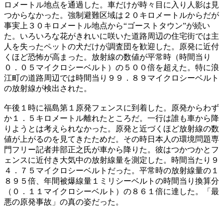
ロメートル地点を通過した。車だけが時々目に入り人影は見
つからなかった。強制避難区域は２０キロメートルからだが
事実上３０キロメートル地点から“ゴーストタウン”が続い
た。いろいろな花がきれいに咲いた道路周辺の住宅街では主
人を失ったペットの犬だけが調査団を歓迎した。原発に近付
くほど恐怖が高まった。放射線の数値が平常時（時間当り
０．０５マイクロシーベルト）の５００倍を超えた。特に浪
江町の道路周辺では時間当り９９．８９マイクロシーベルト
の放射線が検出された。
午後１時に福島第１原発フェンスに到着した。原発からわず
か１．５キロメートル離れたところだ。一行は誰も車から降
りようとは考えられなかった。原発と近づくほど放射線の数
値が上がるのを見てきたためだ。その時日本人の環境問題専
門フリー記者井部正之氏が車から降りた。彼はつかつかとフ
ェンスに近付き大気中の放射線量を測定した。時間当たり９
４．７５マイクロシーベルトだった。平常時の放射線量の１
８９５倍、年間被爆線量１ミリシーベルトの時間当り換算分
（０．１１マイクロシーベルト）の８６１倍に達した。「最
悪の原発事故」の真の姿だった。