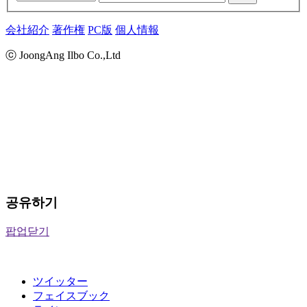
会社紹介
著作権
PC版
個人情報
ⓒ JoongAng Ilbo Co.,Ltd
공유하기
팝업닫기
ツイッター
フェイスブック