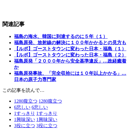
関連記事
福島の海水、韓国に到達するのに５年（１）
福島原発、放射線の解決に１００年かかるとの見方も
【ルポ】ゴーストタウンに変わった日本・福島（１）
【ルポ】ゴーストタウンに変わった日本・福島（２）
福島原発「２０００年から安全基準違反」…政経癒着
か
福島原発事故、「完全収拾には１０年以上かかる」…
日本の原子力専門家
この記事を読んで…
1280
腹立つ
1280
腹立つ
6
悲しい
6
悲しい
1
すっきり
1
すっきり
1
興味深い
1
興味深い
3
役に立つ
3
役に立つ