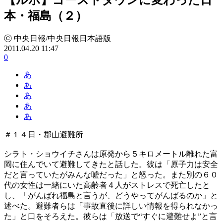
本・福島（２）
ⓒ 中央日報/中央日報日本語版
2011.04.20 11:47
0
あ
あ
あ
あ
あ
＃１４日・郡山避難所
シラト・ショウイチさんは原発から５キロメートル離れた富
岡に住んでいて避難してきたと話した。彼は「原子力は安全
だと言っていたがみんな嘘だった」と怒った。また別の６０
代の女性は一緒にいた高齢者４人がストレスで死亡したと
し、「がんばれ福島と言うが、どうやってがんばるのか」と
述べた。避難者らは「事故直後に詳しい情報を得られなかっ
た」と口をそろえた。彼らは「放送で“すぐに避難せよ”と言