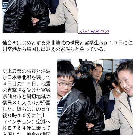
사진 크게보기
仙台をはじめとする東北地域の僑民と留学生らが１５日に仁
川空港から帰国し出迎えの家族らと会っている。
史上最悪の強震と津波
が日本東北部を襲って
４日目の１５日、地震
の直撃弾を受けた宮城
県仙台市と周辺地域の
僑民８０人余りが帰国
した。彼らはこの日午
後０時１０分に仁川
（インチョン）空港へ
ＫＥ７６４便に乗って
入国した。仙台の僑民