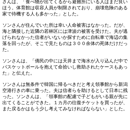
さんは、「食べ物が出てくるから避難所にいる人はまだ良い
ほう。体育館は収容人員が制限されており、崩壊危険のある
家で待機する人も多かった」とした。
ソンさんが住んでいた所は幸い人命被害はなかった。だが、
海と隣接した近隣の若林区には津波の被害を受けた。夫が逃
げられなかった信者がいないか探すために自転車で海辺の集
落を回ったが、そこで見たものは３００余体の死体だけだっ
た。
ソンさんは、「僑民の中には天井まで海水が入り込んだ中で
バスケットボールを抱えて命拾いし救助されたケースもあっ
た」と伝えた。
ソンさんは無条件で韓国に帰るべきだと考え領事館から新潟
空港行きの車に乗った。夫は信者らを助けるとして日本に残
った。ソンさんは、「領事館の配慮で子どもがいる親が先に
出てくることができた。１カ月の往復チケットを買ったが、
また戻るかはもう少し考えてみなければならない」とした。