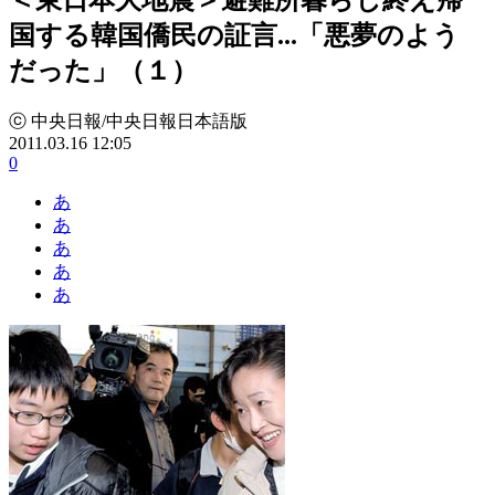
国する韓国僑民の証言...「悪夢のよう
だった」（１）
ⓒ 中央日報/中央日報日本語版
2011.03.16 12:05
0
あ
あ
あ
あ
あ