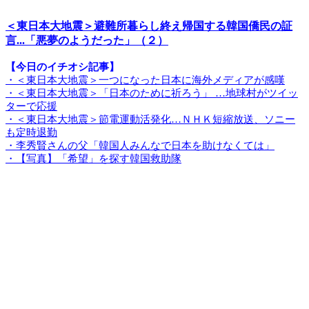
＜東日本大地震＞避難所暮らし終え帰国する韓国僑民の証
言...「悪夢のようだった」（２）
【今日のイチオシ記事】
・＜東日本大地震＞一つになった日本に海外メディアが感嘆
・＜東日本大地震＞「日本のために祈ろう」 …地球村がツイッ
ターで応援
・＜東日本大地震＞節電運動活発化…ＮＨＫ短縮放送、ソニー
も定時退勤
・李秀賢さんの父「韓国人みんなで日本を助けなくては」
・【写真】「希望」を探す韓国救助隊