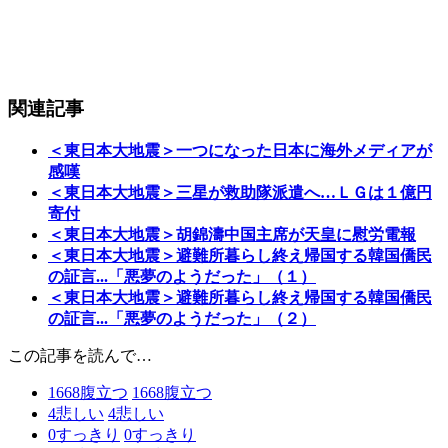
関連記事
＜東日本大地震＞一つになった日本に海外メディアが
感嘆
＜東日本大地震＞三星が救助隊派遣へ…ＬＧは１億円
寄付
＜東日本大地震＞胡錦濤中国主席が天皇に慰労電報
＜東日本大地震＞避難所暮らし終え帰国する韓国僑民
の証言...「悪夢のようだった」（１）
＜東日本大地震＞避難所暮らし終え帰国する韓国僑民
の証言...「悪夢のようだった」（２）
この記事を読んで…
1668
腹立つ
1668
腹立つ
4
悲しい
4
悲しい
0
すっきり
0
すっきり