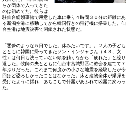
らが団体で入ってきた
のは初めてだ。彼らは
駐仙台総領事館で用意した車に乗り４時間３０分の距離にあ
る新潟空港に移動してから韓国行きの飛行機に搭乗した。仙
台空港は地震被害で閉鎖された状態だ。
「悪夢のような５日でした。休みたいです」。２人の子ども
とともに韓国に帰ってきたソン・インジャさん（４３、女
性）は何日も洗っていない頭を触りながら「疲れた」と繰り
返した。牧師の夫とともに仙台市宮城野区に教会を建てて７
年ぶりだった。これまで何度かの小さな地震を経験したが今
回ほど恐ろしかったことはなかった。床と建物全体が爆弾を
受けたように揺れ、あちこちで什器があふれて凶器に変わっ
た。