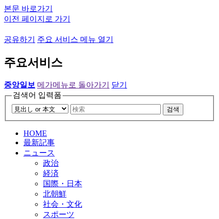
본문 바로가기
이전 페이지로 가기
공유하기
주요 서비스 메뉴 열기
주요서비스
중앙일보
메가메뉴로 돌아가기
닫기
검색어 입력폼
검색
HOME
最新記事
ニュース
政治
経済
国際・日本
北朝鮮
社会・文化
スポーツ