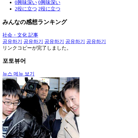
0
興味深い
0
興味深い
2
役に立つ
2
役に立つ
みんなの感想ランキング
社会・文化 記事
공유하기
공유하기
공유하기
공유하기
공유하기
リンクコピーが完了しました。
포토뷰어
뉴스 메뉴 보기