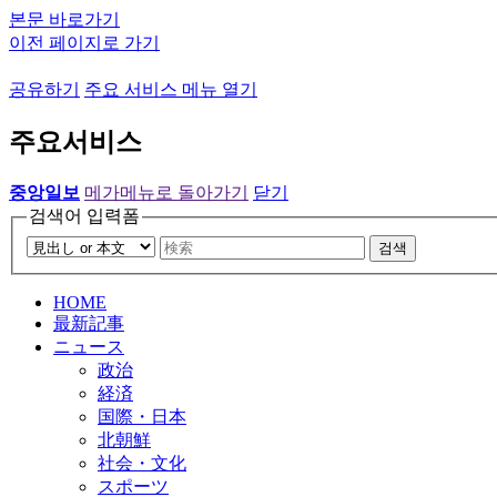
본문 바로가기
이전 페이지로 가기
공유하기
주요 서비스 메뉴 열기
주요서비스
중앙일보
메가메뉴로 돌아가기
닫기
검색어 입력폼
검색
HOME
最新記事
ニュース
政治
経済
国際・日本
北朝鮮
社会・文化
スポーツ