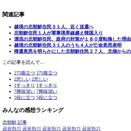
関連記事
越境の北朝鮮住民３１人、近く送還へ
北朝鮮住民１人が軍事境界線越え韓国入り
漂流の北朝鮮住民、政府の対策が１８０度転換した理由
越境の北朝鮮住民３１人のうち４人が亡命意思表明
帰還意思を明らかにした北朝鮮住民２７人、北側からの
この記事を読んで…
275
腹立つ
275
腹立つ
2
悲しい
2
悲しい
1
すっきり
1
すっきり
7
興味深い
7
興味深い
5
役に立つ
5
役に立つ
みんなの感想ランキング
北朝鮮 記事
공유하기
공유하기
공유하기
공유하기
공유하기