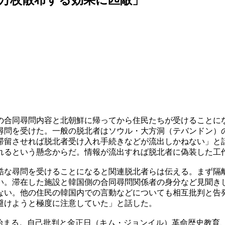
の合同尋問内容と北朝鮮に帰ってから住民たちが受けることに
尋問を受けた。一般の脱北者はソウル・大方洞（テバンドン）
滞留させれば脱北者受け入れ手続きなどが流出しかねない」と
れるという懸念からだ。情報が流出すれば脱北者に偽装した工
酷な尋問を受けることになると関連脱北者らは伝える。まず隔
い。滞在した施設と韓国側の合同尋問関係者の身分など見聞き
ない。他の住民の韓国内での言動などについても相互批判と告
避けようと極度に注意していた」と話した。
が始まる。自己批判と金正日（キム・ジョンイル）革命歴史教育