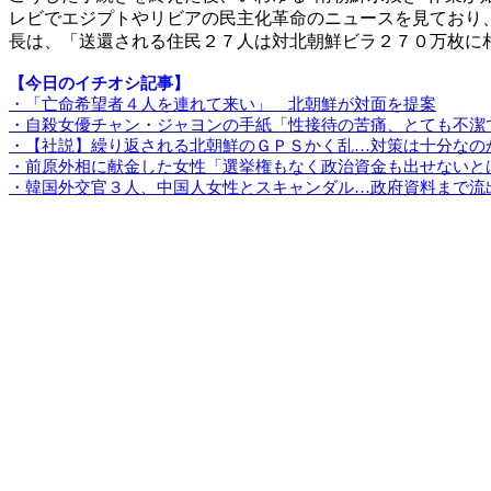
レビでエジプトやリビアの民主化革命のニュースを見ており
長は、「送還される住民２７人は対北朝鮮ビラ２７０万枚に
【今日のイチオシ記事】
・「亡命希望者４人を連れて来い」 北朝鮮が対面を提案
・自殺女優チャン・ジャヨンの手紙「性接待の苦痛、とても不潔
・【社説】繰り返される北朝鮮のＧＰＳかく乱…対策は十分なの
・前原外相に献金した女性「選挙権もなく政治資金も出せないと
・韓国外交官３人、中国人女性とスキャンダル…政府資料まで流