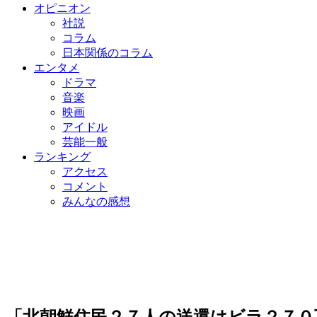
オピニオン
社説
コラム
日本関係のコラム
エンタメ
ドラマ
音楽
映画
アイドル
芸能一般
ランキング
アクセス
コメント
みんなの感想
「北朝鮮住民２７人の送還はビラ２７０