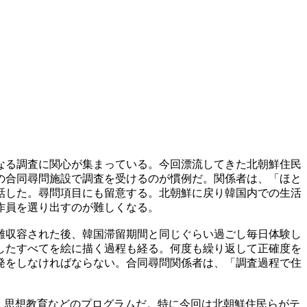
なる調査に関心が集まっている。今回漂流してきた北朝鮮住民
の合同尋問施設で調査を受けるのが慣例だ。関係者は、「ほと
話した。尋問項目にも留意する。北朝鮮に戻り韓国内での生活
作員を選り出すのが難しくなる。
離収容された後、韓国滞留期間と同じぐらい過ごし毎日体験し
したすべてを絵に描く過程も経る。何度も繰り返して正確度を
発をしなければならない。合同尋問関係者は、「調査過程で住
、思想教育などのプログラムだ。特に今回は北朝鮮住民らがテ