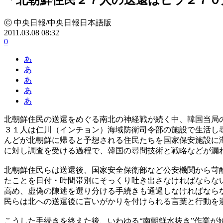
ⓒ 中央日報/中央日報日本語版
2011.03.08 08:32
0
あ
あ
あ
あ
あ
北朝鮮住民の送還をめぐる南北の神経戦が続く中、韓国当局
３１人は仁川（インチョン）海域防衛司令部の施設で生活し
んどが北朝鮮に帰ると予想される住民たちを国家保安施設に
に対し調査を受ける過程で、韓国の尋問技術と戦略などが漏
北朝鮮住民らは送還後、国家安全保衛部など公安機関から苛
たことを日付・時間帯別にそっくり吐き出さなければならな
高め、虚偽の陳述を選り分ける手続きも通過しなければなら
民らは北への送還後に言いがかりを付けられる言葉と行動を
こうした手続きを終えた後、いわゆる“南朝鮮水抜き”作業