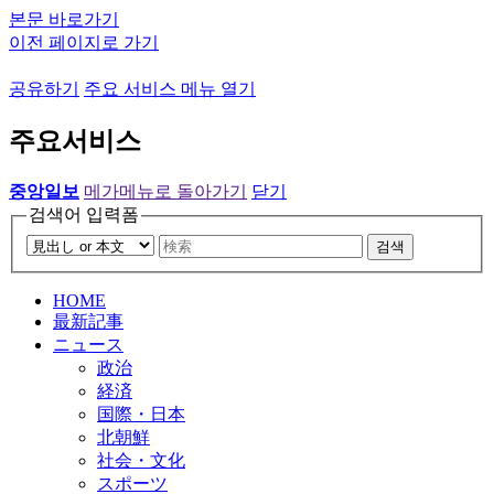
본문 바로가기
이전 페이지로 가기
공유하기
주요 서비스 메뉴 열기
주요서비스
중앙일보
메가메뉴로 돌아가기
닫기
검색어 입력폼
검색
HOME
最新記事
ニュース
政治
経済
国際・日本
北朝鮮
社会・文化
スポーツ