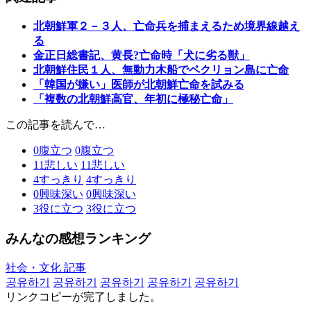
北朝鮮軍２－３人、亡命兵を捕まえるため境界線越え
る
金正日総書記、黄長?亡命時「犬に劣る獣」
北朝鮮住民１人、無動力木船でペクリョン島に亡命
「韓国が嫌い」医師が北朝鮮亡命を試みる
「複数の北朝鮮高官、年初に極秘亡命」
この記事を読んで…
0
腹立つ
0
腹立つ
11
悲しい
11
悲しい
4
すっきり
4
すっきり
0
興味深い
0
興味深い
3
役に立つ
3
役に立つ
みんなの感想ランキング
社会・文化 記事
공유하기
공유하기
공유하기
공유하기
공유하기
リンクコピーが完了しました。