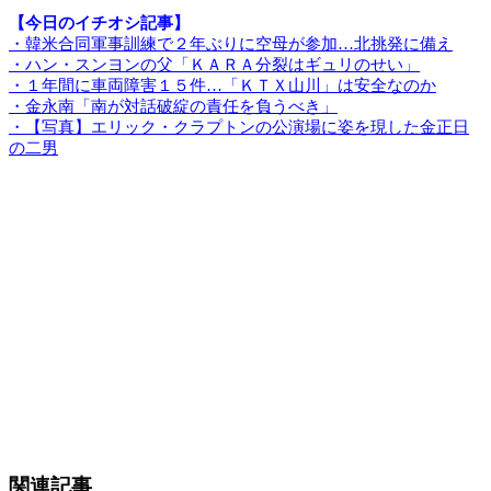
【今日のイチオシ記事】
・韓米合同軍事訓練で２年ぶりに空母が参加…北挑発に備え
・ハン・スンヨンの父「ＫＡＲＡ分裂はギュリのせい」
・１年間に車両障害１５件…「ＫＴＸ山川」は安全なのか
・金永南「南が対話破綻の責任を負うべき」
・【写真】エリック・クラプトンの公演場に姿を現した金正日
の二男
関連記事