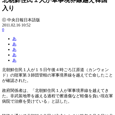
入り
ⓒ 中央日報日本語版
2011.02.16 10:52
0
あ
あ
あ
あ
あ
北朝鮮住民１人が１５日午後４時ごろ江原道（カンウォン
ド）の陸軍第３師団管轄の軍事境界線を越えて亡命したこと
が確認された。
政府関係者は、「北朝鮮住民１人が軍事境界線を越えてき
た。非武装地帯を越える過程で擦過傷など軽傷を負い現在軍
病院で治療を受けている」と話した。