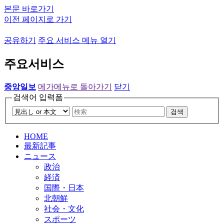
본문 바로가기
이전 페이지로 가기
공유하기
주요 서비스 메뉴 열기
주요서비스
중앙일보
메가메뉴로 돌아가기
닫기
검색어 입력폼
검색
HOME
最新記事
ニュース
政治
経済
国際・日本
北朝鮮
社会・文化
スポーツ