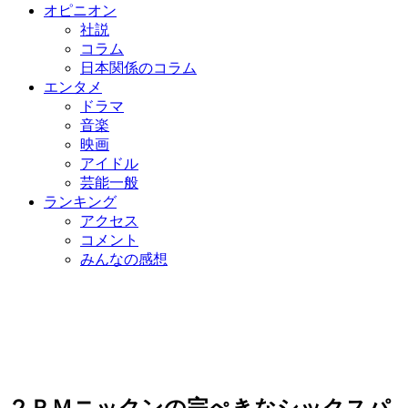
オピニオン
社説
コラム
日本関係のコラム
エンタメ
ドラマ
音楽
映画
アイドル
芸能一般
ランキング
アクセス
コメント
みんなの感想
２ＰＭニックンの完ぺきなシックスパ