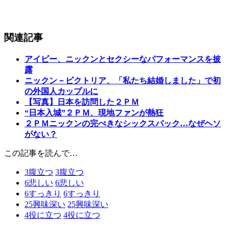
関連記事
アイビー、ニックンとセクシーなパフォーマンスを披
露
ニックン－ビクトリア、「私たち結婚しました」で初
の外国人カップルに
【写真】日本を訪問した２ＰＭ
“日本入城”２ＰＭ、現地ファンが熱狂
２ＰＭニックンの完ぺきなシックスパック…なぜヘソ
がない？
この記事を読んで…
3
腹立つ
3
腹立つ
6
悲しい
6
悲しい
6
すっきり
6
すっきり
25
興味深い
25
興味深い
4
役に立つ
4
役に立つ