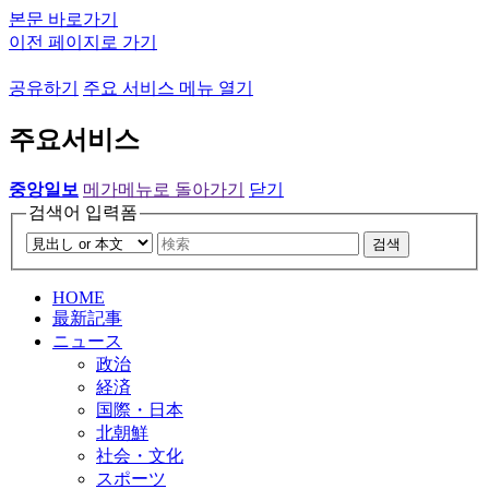
본문 바로가기
이전 페이지로 가기
공유하기
주요 서비스 메뉴 열기
주요서비스
중앙일보
메가메뉴로 돌아가기
닫기
검색어 입력폼
검색
HOME
最新記事
ニュース
政治
経済
国際・日本
北朝鮮
社会・文化
スポーツ