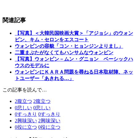
関連記事
【写真】＜大韓民国映画大賞＞「アジョシ」のウォン
ビン、キム・セロンをエスコート
ウォンビンの容貌「コン・ヒョンジンよりまし」
二重まぶたがなくてもハンサムなウォンビン
【写真】ウォンビン－ムン・グニョン ベーシックハ
ウスのモデルに
ウォンビンにＫＡＲＡ問題を尋ねる日本取材陣、ネッ
トユーザー「あきれる…」
この記事を読んで…
2
腹立つ
2
腹立つ
0
悲しい
0
悲しい
0
すっきり
0
すっきり
2
興味深い
2
興味深い
0
役に立つ
0
役に立つ