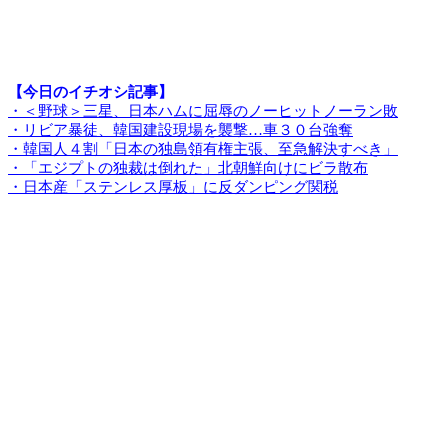
【今日のイチオシ記事】
・＜野球＞三星、日本ハムに屈辱のノーヒットノーラン敗
・リビア暴徒、韓国建設現場を襲撃…車３０台強奪
・韓国人４割「日本の独島領有権主張、至急解決すべき」
・「エジプトの独裁は倒れた」北朝鮮向けにビラ散布
・日本産「ステンレス厚板」に反ダンピング関税