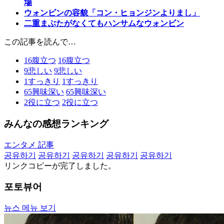
場
ウォンビンの容貌「コン・ヒョンジンよりまし」
二重まぶたがなくてもハンサムなウォンビン
この記事を読んで…
16
腹立つ
16
腹立つ
9
悲しい
9
悲しい
1
すっきり
1
すっきり
65
興味深い
65
興味深い
2
役に立つ
2
役に立つ
みんなの感想ランキング
エンタメ 記事
공유하기
공유하기
공유하기
공유하기
공유하기
リンクコピーが完了しました。
포토뷰어
뉴스 메뉴 보기