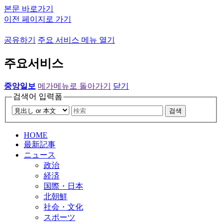
본문 바로가기
이전 페이지로 가기
공유하기
주요 서비스 메뉴 열기
주요서비스
중앙일보
메가메뉴로 돌아가기
닫기
검색어 입력폼
검색
HOME
最新記事
ニュース
政治
経済
国際・日本
北朝鮮
社会・文化
スポーツ