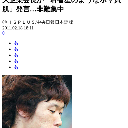
肌」発言…非難集中
ⓒ ＩＳＰＬＵＳ/中央日報日本語版
2011.02.18 18:11
0
あ
あ
あ
あ
あ