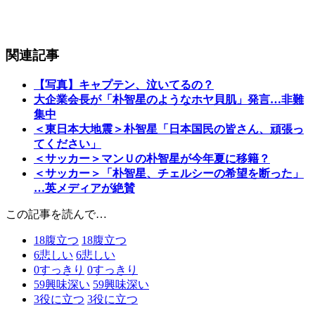
関連記事
【写真】キャプテン、泣いてるの？
大企業会長が「朴智星のようなホヤ貝肌」発言…非難
集中
＜東日本大地震＞朴智星「日本国民の皆さん、頑張っ
てください」
＜サッカー＞マンＵの朴智星が今年夏に移籍？
＜サッカー＞「朴智星、チェルシーの希望を断った」
…英メディアが絶賛
この記事を読んで…
18
腹立つ
18
腹立つ
6
悲しい
6
悲しい
0
すっきり
0
すっきり
59
興味深い
59
興味深い
3
役に立つ
3
役に立つ