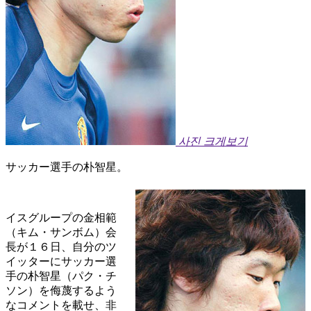
사진 크게보기
サッカー選手の朴智星。
イスグループの金相範
（キム・サンボム）会
長が１６日、自分のツ
イッターにサッカー選
手の朴智星（パク・チ
ソン）を侮蔑するよう
なコメントを載せ、非