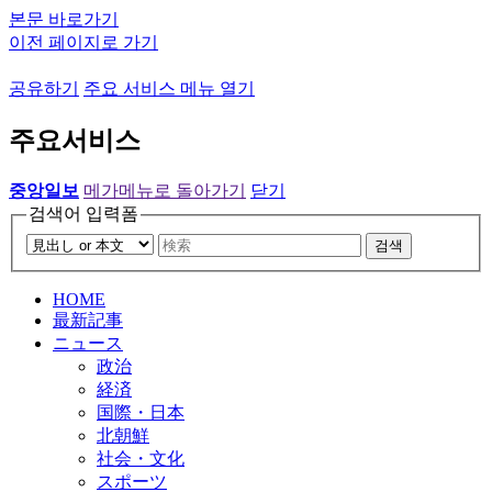
본문 바로가기
이전 페이지로 가기
공유하기
주요 서비스 메뉴 열기
주요서비스
중앙일보
메가메뉴로 돌아가기
닫기
검색어 입력폼
검색
HOME
最新記事
ニュース
政治
経済
国際・日本
北朝鮮
社会・文化
スポーツ