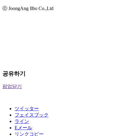
ⓒ JoongAng Ilbo Co.,Ltd
공유하기
팝업닫기
ツイッター
フェイスブック
ライン
Eメール
リンクコピー