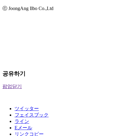
ⓒ JoongAng Ilbo Co.,Ltd
공유하기
팝업닫기
ツイッター
フェイスブック
ライン
Eメール
リンクコピー