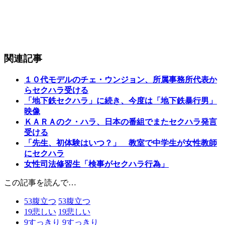
関連記事
１０代モデルのチェ・ウンジョン、所属事務所代表か
らセクハラ受ける
「地下鉄セクハラ」に続き、今度は「地下鉄暴行男」
映像
ＫＡＲＡのク・ハラ、日本の番組でまたセクハラ発言
受ける
「先生、初体験はいつ？」 教室で中学生が女性教師
にセクハラ
女性司法修習生「検事がセクハラ行為」
この記事を読んで…
53
腹立つ
53
腹立つ
19
悲しい
19
悲しい
9
すっきり
9
すっきり