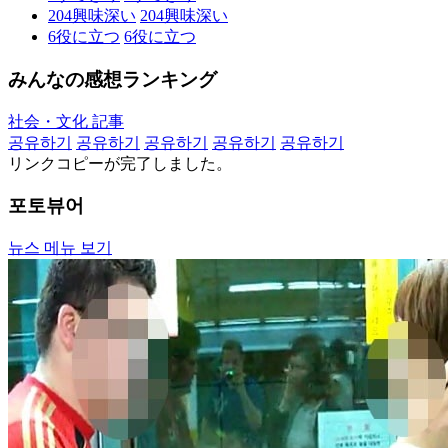
204
興味深い
204
興味深い
6
役に立つ
6
役に立つ
みんなの感想ランキング
社会・文化 記事
공유하기
공유하기
공유하기
공유하기
공유하기
リンクコピーが完了しました。
포토뷰어
뉴스 메뉴 보기