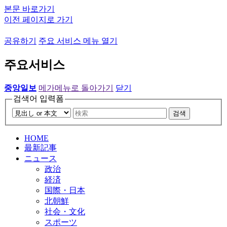
본문 바로가기
이전 페이지로 가기
공유하기
주요 서비스 메뉴 열기
주요서비스
중앙일보
메가메뉴로 돌아가기
닫기
검색어 입력폼
검색
HOME
最新記事
ニュース
政治
経済
国際・日本
北朝鮮
社会・文化
スポーツ