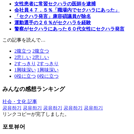
女性患者に常習セクハラの医師を逮捕
会社員４７．５％「職場内でセクハラにあった」
「セクハラ発言」康容碩議員が除名
運動選手の２６％がセクハラを経験
警察がセクハラにあった６０代女性にセクハラ発言
この記事を読んで…
2
腹立つ
2
腹立つ
2
悲しい
2
悲しい
2
すっきり
2
すっきり
1
興味深い
1
興味深い
0
役に立つ
0
役に立つ
みんなの感想ランキング
社会・文化 記事
공유하기
공유하기
공유하기
공유하기
공유하기
リンクコピーが完了しました。
포토뷰어