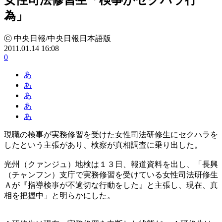
為」
ⓒ 中央日報/中央日報日本語版
2011.01.14 16:08
0
あ
あ
あ
あ
あ
現職の検事が実務修習を受けた女性司法研修生にセクハラを
したという主張があり、検察が真相調査に乗り出した。
光州（クァンジュ）地検は１３日、報道資料を出し、「長興
（チャンフン）支庁で実務修習を受けている女性司法研修生
Ａが『指導検事が不適切な行動をした』と主張し、現在、真
相を把握中」と明らかにした。