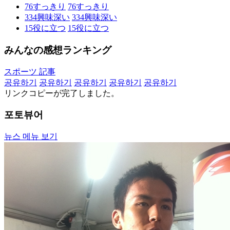
76
すっきり
76
すっきり
334
興味深い
334
興味深い
15
役に立つ
15
役に立つ
みんなの感想ランキング
スポーツ 記事
공유하기
공유하기
공유하기
공유하기
공유하기
リンクコピーが完了しました。
포토뷰어
뉴스 메뉴 보기