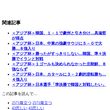
関連記事
＜アジア杯＞韓国、１－１で豪州と引き分け…具滋哲
が得点
＜アジア杯＞日本、中東の強豪サウジに５－０で大
勝…８強入り
＜アジア杯＞勝ったがすっきりしない…韓国、準々決
勝でイランと対戦
＜アジア杯＞１ゴールも決められなかった北朝鮮、８
強ならず
＜アジア杯＞日本、カタールに３－２劇的逆転勝ち…
４強入り
＜アジア杯＞日本選手「準決勝で韓国と対戦したい」
この記事を読んで…
2571
腹立つ
2571
腹立つ
43
悲しい
43
悲しい