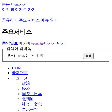
본문 바로가기
이전 페이지로 가기
공유하기
주요 서비스 메뉴 열기
주요서비스
중앙일보
메가메뉴로 돌아가기
닫기
검색어 입력폼
검색
HOME
最新記事
ニュース
政治
経済
国際・日本
北朝鮮
社会・文化
スポーツ