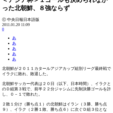
った北朝鮮、８強ならず
ⓒ 中央日報日本語版
2011.01.20 11:09
0
あ
あ
あ
あ
あ
北朝鮮が２０１１カタールアジアカップ組別リーグ最終戦で
イラクに敗れ、敗退した。
北朝鮮サッカー代表は２０日（以下、日本時間）、イラクと
のＤ組第３戦で、前半２２分ジャシムに先制決勝ゴールを許
し、０－１で敗れた。
２敗１分け（勝ち点１）の北朝鮮はイラン（３勝、勝ち点
９）、イラク（２勝１敗、勝ち点６）に次ぐＤ組３位とな