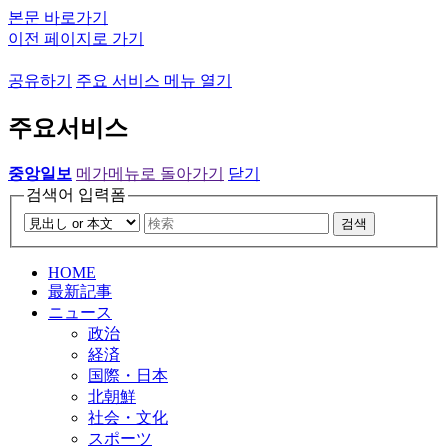
본문 바로가기
이전 페이지로 가기
공유하기
주요 서비스 메뉴 열기
주요서비스
중앙일보
메가메뉴로 돌아가기
닫기
검색어 입력폼
검색
HOME
最新記事
ニュース
政治
経済
国際・日本
北朝鮮
社会・文化
スポーツ