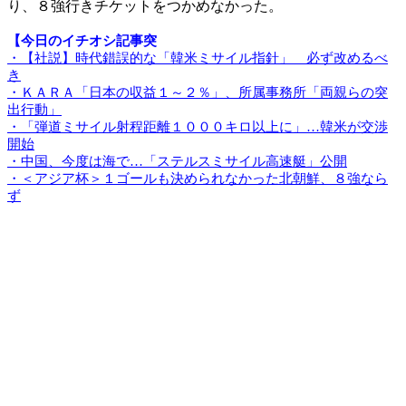
り、８強行きチケットをつかめなかった。
【今日のイチオシ記事突
・【社説】時代錯誤的な「韓米ミサイル指針」 必ず改めるべ
き
・ＫＡＲＡ「日本の収益１～２％」、所属事務所「両親らの突
出行動」
・「弾道ミサイル射程距離１０００キロ以上に」…韓米が交渉
開始
・中国、今度は海で…「ステルスミサイル高速艇」公開
・＜アジア杯＞１ゴールも決められなかった北朝鮮、８強なら
ず