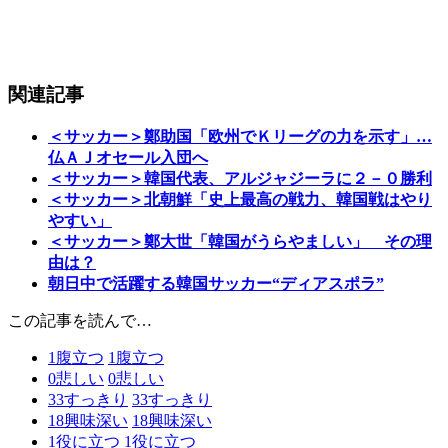
関連記事
＜サッカー＞鄭助国「欧州でＫリーグの力を示す」…
仏ＡＪオセール入団へ
＜サッカー＞韓国代表、アルジャジーラに２－０勝利
＜サッカー＞北朝鮮「史上最高の戦力、韓国戦はやり
やすい」
＜サッカー＞鄭大世「韓国がうらやましい」 その理
由は？
朝日中で活躍する韓国サッカー“ディアスポラ”
この記事を読んで…
1
腹立つ
1
腹立つ
0
悲しい
0
悲しい
33
すっきり
33
すっきり
18
興味深い
18
興味深い
1
役に立つ
1
役に立つ