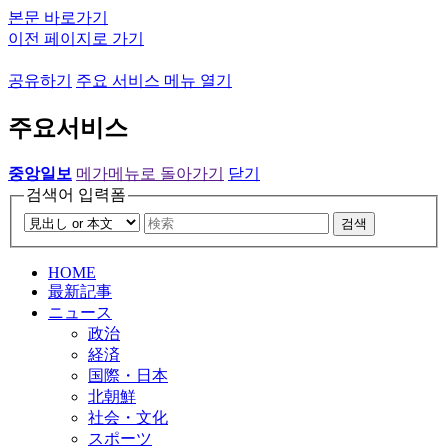
본문 바로가기
이전 페이지로 가기
공유하기
주요 서비스 메뉴 열기
주요서비스
중앙일보
메가메뉴로 돌아가기
닫기
검색어 입력폼
검색
HOME
最新記事
ニュース
政治
経済
国際・日本
北朝鮮
社会・文化
スポーツ