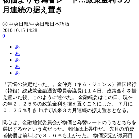
月連続の据え置き
ⓒ 中央日報/中央日報日本語版
2010.10.15 14:28
0
あ
あ
あ
あ
あ
「苦悩の決定だった」。金仲秀（キム・ジュンス）韓国銀行
（韓銀）総裁兼金融通貨委員会議長は１４日、政策金利を据
え置いた後、このように述べた。 金融統委はこの日、現在
の年２．２５％の政策金利を据え置くことにした。 ７月に
０．２５％引き上げて以来３カ月連続の据え置きとなる。
関心は、金融通貨委員会が物価と為替レートのうちどちらを
選択するかという点だった。 物価は上昇中だ。 先月の消費
者物価は前年比で３．６％も上がった。 物価安定が最高目