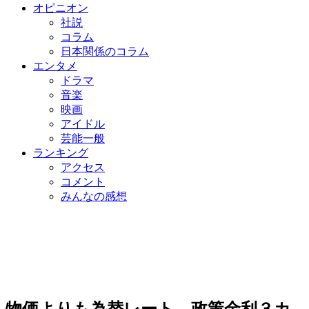
オピニオン
社説
コラム
日本関係のコラム
エンタメ
ドラマ
音楽
映画
アイドル
芸能一般
ランキング
アクセス
コメント
みんなの感想
物価よりも為替レート…政策金利３カ