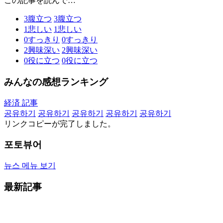
この記事を読んで…
3
腹立つ
3
腹立つ
1
悲しい
1
悲しい
0
すっきり
0
すっきり
2
興味深い
2
興味深い
0
役に立つ
0
役に立つ
みんなの感想ランキング
経済 記事
공유하기
공유하기
공유하기
공유하기
공유하기
リンクコピーが完了しました。
포토뷰어
뉴스 메뉴 보기
最新記事