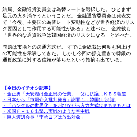
結局、金融通貨委員会は為替レートを選択した。 ひとまず
足元の火を消そうということだ。 金融通貨委員会は発表文
で「今後、主要国の為替レート変動性などが世界経済のリス
ク要因として作用する可能性がある」と述べた。 金総裁も
「世界的な通貨戦争は韓国経済のリスクになる」と述べた。
問題は市場との疎通方式だ。 すでに金総裁は何度も利上げ
の可能性を示唆してきた。 しかし今回の据え置きで韓銀の
通貨政策に対する信頼が落ちたという指摘も出ている。
【今日のイチオシ記事】
・金正男「天安艦は金正恩の仕業」 父に抗議…ＫＢＳ報道
・日本から「市場介入批判発言」謝罪も…韓国は‘渋顔’
・「ハングルの世界化」を叫びながら入力方式はまちまちとは
・米国Ｆ－１６出撃…実戦のような空中戦
・巨人渡辺会長「李承ヨプは放出対象」