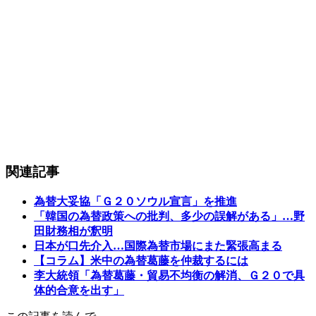
関連記事
為替大妥協「Ｇ２０ソウル宣言」を推進
「韓国の為替政策への批判、多少の誤解がある」…野
田財務相が釈明
日本が口先介入…国際為替市場にまた緊張高まる
【コラム】米中の為替葛藤を仲裁するには
李大統領「為替葛藤・貿易不均衡の解消、Ｇ２０で具
体的合意を出す」