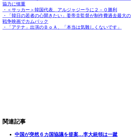
協力に慎重
・＜サッカー＞韓国代表、アルジャジーラに２－０勝利
・「韓日の若者の心開きたい」姜帝圭監督が制作費過去最大の
戦争映画でカムバック
・「アテナ」出演のＢｏＡ、「本当は気難しくないです」
関連記事
中国が突然６カ国協議を提案…李大統領は一蹴