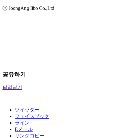
ⓒ JoongAng Ilbo Co.,Ltd
공유하기
팝업닫기
ツイッター
フェイスブック
ライン
Eメール
リンクコピー