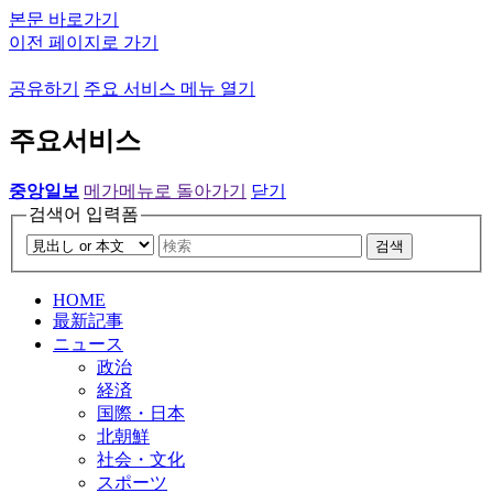
본문 바로가기
이전 페이지로 가기
공유하기
주요 서비스 메뉴 열기
주요서비스
중앙일보
메가메뉴로 돌아가기
닫기
검색어 입력폼
검색
HOME
最新記事
ニュース
政治
経済
国際・日本
北朝鮮
社会・文化
スポーツ