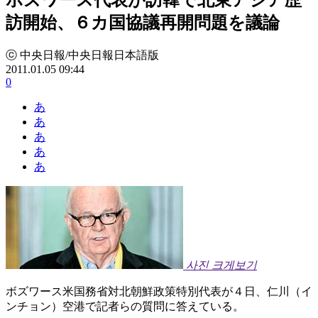
訪開始、６カ国協議再開問題を議論
ⓒ 中央日報/中央日報日本語版
2011.01.05 09:44
0
あ
あ
あ
あ
あ
사진 크게보기
ボズワース米国務省対北朝鮮政策特別代表が４日、仁川（イ
ンチョン）空港で記者らの質問に答えている。