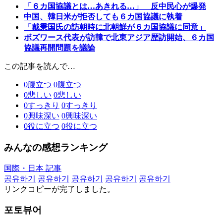
「６カ国協議とは…あきれる…」 反中民心が爆発
中国、韓日米が拒否しても６カ国協議に執着
「戴秉国氏の訪朝時に北朝鮮が６カ国協議に同意」
ボズワース代表が訪韓で北東アジア歴訪開始、６カ国
協議再開問題を議論
この記事を読んで…
0
腹立つ
0
腹立つ
0
悲しい
0
悲しい
0
すっきり
0
すっきり
0
興味深い
0
興味深い
0
役に立つ
0
役に立つ
みんなの感想ランキング
国際・日本 記事
공유하기
공유하기
공유하기
공유하기
공유하기
リンクコピーが完了しました。
포토뷰어