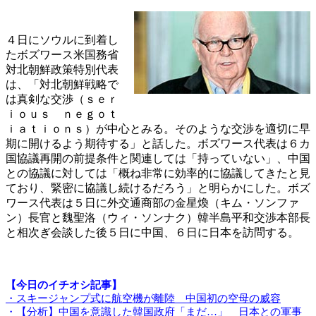
４日にソウルに到着し
たボズワース米国務省
対北朝鮮政策特別代表
は、「対北朝鮮戦略で
は真剣な交渉（ｓｅｒ
ｉｏｕｓ ｎｅｇｏｔ
ｉａｔｉｏｎｓ）が中心とみる。そのような交渉を適切に早
期に開けるよう期待する」と話した。ボズワース代表は６カ
国協議再開の前提条件と関連しては「持っていない」、中国
との協議に対しては「概ね非常に効率的に協議してきたと見
ており、緊密に協議し続けるだろう」と明らかにした。ボズ
ワース代表は５日に外交通商部の金星煥（キム・ソンファ
ン）長官と魏聖洛（ウィ・ソンナク）韓半島平和交渉本部長
と相次ぎ会談した後５日に中国、６日に日本を訪問する。
【今日のイチオシ記事】
・スキージャンプ式に航空機が離陸 中国初の空母の威容
・【分析】中国を意識した韓国政府「まだ…」 日本との軍事