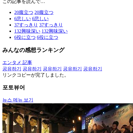
この記事を読んで…
20
腹立つ
20
腹立つ
6
悲しい
6
悲しい
37
すっきり
37
すっきり
132
興味深い
132
興味深い
6
役に立つ
6
役に立つ
みんなの感想ランキング
エンタメ 記事
공유하기
공유하기
공유하기
공유하기
공유하기
リンクコピーが完了しました。
포토뷰어
뉴스 메뉴 보기