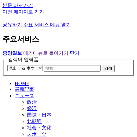
본문 바로가기
이전 페이지로 가기
공유하기
주요 서비스 메뉴 열기
주요서비스
중앙일보
메가메뉴로 돌아가기
닫기
검색어 입력폼
검색
HOME
最新記事
ニュース
政治
経済
国際・日本
北朝鮮
社会・文化
スポーツ