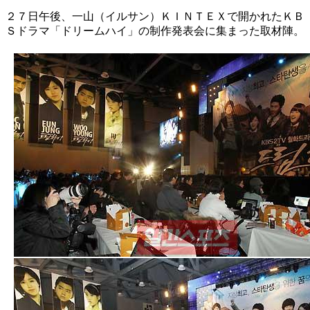
２７日午後、一山（イルサン）ＫＩＮＴＥＸで開かれたＫＢ
Ｓドラマ「ドリームハイ」の制作発表会に集まった取材陣。