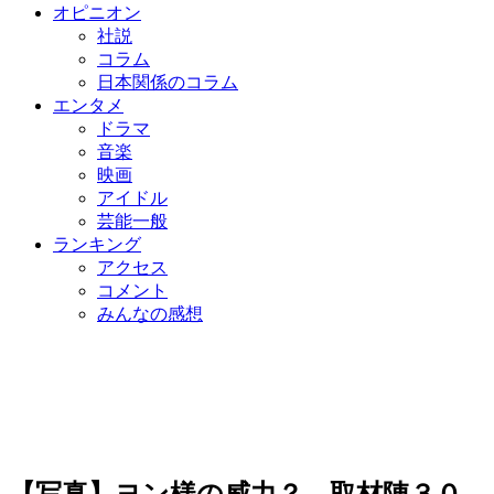
オピニオン
社説
コラム
日本関係のコラム
エンタメ
ドラマ
音楽
映画
アイドル
芸能一般
ランキング
アクセス
コメント
みんなの感想
【写真】ヨン様の威力？ 取材陣３０