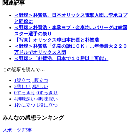
関連記事
＜野球＞朴賛浩、日本オリックス電撃入団…李承ヨプ
と同僚に
＜野球＞朴賛浩・李承ヨプ・金泰均…パリーグは韓国
スター選手の祭り
【写真】オリックス球団本部長と朴賛浩
＜野球＞朴賛浩「先発の話にＯＫ」…年俸最大２２０
万ドルでオリックス入団
＜野球＞「朴賛浩、日本で１０勝以上可能」
この記事を読んで…
1
腹立つ
1
腹立つ
2
悲しい
2
悲しい
0
すっきり
0
すっきり
4
興味深い
4
興味深い
1
役に立つ
1
役に立つ
みんなの感想ランキング
スポーツ 記事