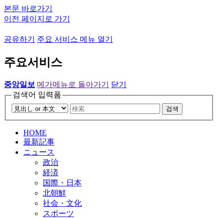
본문 바로가기
이전 페이지로 가기
공유하기
주요 서비스 메뉴 열기
주요서비스
중앙일보
메가메뉴로 돌아가기
닫기
검색어 입력폼
검색
HOME
最新記事
ニュース
政治
経済
国際・日本
北朝鮮
社会・文化
スポーツ