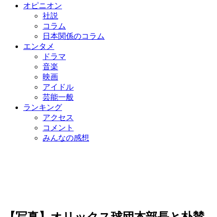
オピニオン
社説
コラム
日本関係のコラム
エンタメ
ドラマ
音楽
映画
アイドル
芸能一般
ランキング
アクセス
コメント
みんなの感想
【写真】オリックス球団本部長と朴賛