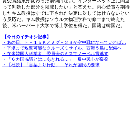
賞受賞結果が変わった前例はない。インターネット上に間違
って判断した部分を掲載したい」と答えた。内心受賞を期待
したキム教授はすでに下された決定に対しては仕方ないとい
う反応だ。キム教授はソウル大物理学科で修士まで終えた
後、米ハーバード大学で博士学位を得た。国籍は韓国だ。
【今日のイチオシ記事】
・あの日、Ｆ－１５Ｋとミグ－２３が空中戦になっていれば…
・平壌まで攻撃可能なクルーズミサイル、西海５島に配備へ
・在米韓国人科学者、委員会のミスでノーベル賞逃す
・「６カ国協議とは…あきれる…」 反中民心が爆発
・【社説】「言葉より行動」…それが国民の要求