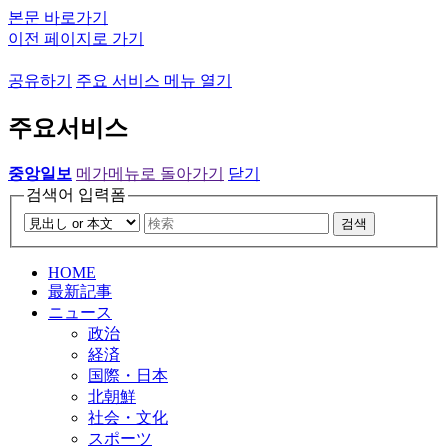
본문 바로가기
이전 페이지로 가기
공유하기
주요 서비스 메뉴 열기
주요서비스
중앙일보
메가메뉴로 돌아가기
닫기
검색어 입력폼
검색
HOME
最新記事
ニュース
政治
経済
国際・日本
北朝鮮
社会・文化
スポーツ