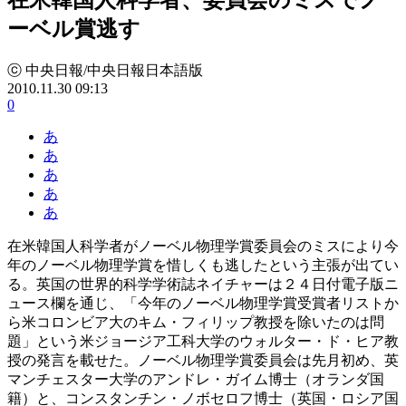
ーベル賞逃す
ⓒ 中央日報/中央日報日本語版
2010.11.30 09:13
0
あ
あ
あ
あ
あ
在米韓国人科学者がノーベル物理学賞委員会のミスにより今
年のノーベル物理学賞を惜しくも逃したという主張が出てい
る。英国の世界的科学学術誌ネイチャーは２４日付電子版ニ
ュース欄を通じ、「今年のノーベル物理学賞受賞者リストか
ら米コロンビア大のキム・フィリップ教授を除いたのは問
題」という米ジョージア工科大学のウォルター・ド・ヒア教
授の発言を載せた。ノーベル物理学賞委員会は先月初め、英
マンチェスター大学のアンドレ・ガイム博士（オランダ国
籍）と、コンスタンチン・ノボセロフ博士（英国・ロシア国