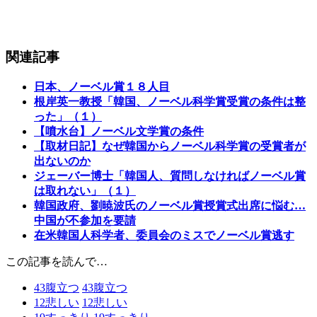
関連記事
日本、ノーベル賞１８人目
根岸英一教授「韓国、ノーベル科学賞受賞の条件は整
った」（１）
【噴水台】ノーベル文学賞の条件
【取材日記】なぜ韓国からノーベル科学賞の受賞者が
出ないのか
ジェーバー博士「韓国人、質問しなければノーベル賞
は取れない」（１）
韓国政府、劉暁波氏のノーベル賞授賞式出席に悩む…
中国が不参加を要請
在米韓国人科学者、委員会のミスでノーベル賞逃す
この記事を読んで…
43
腹立つ
43
腹立つ
12
悲しい
12
悲しい