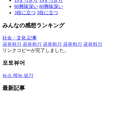
19
すっきり
19
すっきり
80
興味深い
80
興味深い
3
役に立つ
3
役に立つ
みんなの感想ランキング
社会・文化 記事
공유하기
공유하기
공유하기
공유하기
공유하기
リンクコピーが完了しました。
포토뷰어
뉴스 메뉴 보기
最新記事