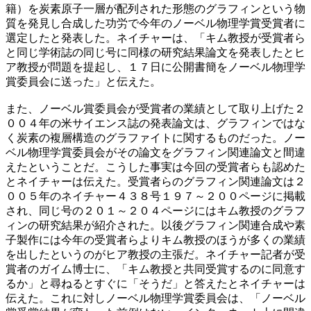
籍）を炭素原子一層が配列された形態のグラフィンという物
質を発見し合成した功労で今年のノーベル物理学賞受賞者に
選定したと発表した。ネイチャーは、「キム教授が受賞者ら
と同じ学術誌の同じ号に同様の研究結果論文を発表したとヒ
ア教授が問題を提起し、１７日に公開書簡をノーベル物理学
賞委員会に送った」と伝えた。
また、ノーベル賞委員会が受賞者の業績として取り上げた２
００４年の米サイエンス誌の発表論文は、グラフィンではな
く炭素の複層構造のグラファイトに関するものだった。ノー
ベル物理学賞委員会がその論文をグラフィン関連論文と間違
えたということだ。こうした事実は今回の受賞者らも認めた
とネイチャーは伝えた。受賞者らのグラフィン関連論文は２
００５年のネイチャー４３８号１９７～２００ページに掲載
され、同じ号の２０１～２０４ページにはキム教授のグラフ
ィンの研究結果が紹介された。以後グラフィン関連合成や素
子製作には今年の受賞者らよりキム教授のほうが多くの業績
を出したというのがヒア教授の主張だ。ネイチャー記者が受
賞者のガイム博士に、「キム教授と共同受賞するのに同意す
るか」と尋ねるとすぐに「そうだ」と答えたとネイチャーは
伝えた。これに対しノーベル物理学賞委員会は、「ノーベル