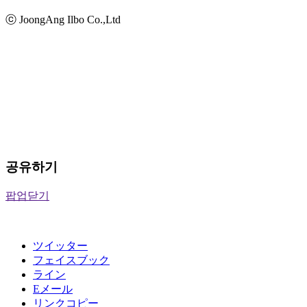
ⓒ JoongAng Ilbo Co.,Ltd
공유하기
팝업닫기
ツイッター
フェイスブック
ライン
Eメール
リンクコピー