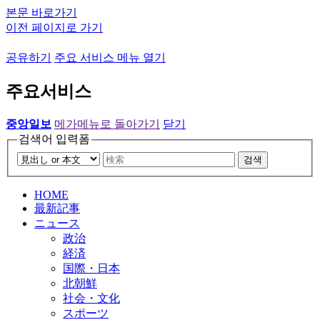
본문 바로가기
이전 페이지로 가기
공유하기
주요 서비스 메뉴 열기
주요서비스
중앙일보
메가메뉴로 돌아가기
닫기
검색어 입력폼
검색
HOME
最新記事
ニュース
政治
経済
国際・日本
北朝鮮
社会・文化
スポーツ