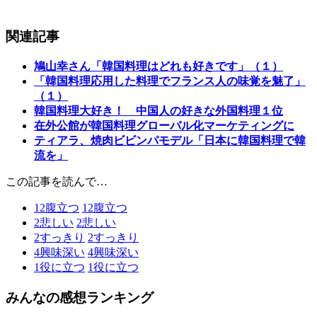
関連記事
鳩山幸さん「韓国料理はどれも好きです」（１）
「韓国料理応用した料理でフランス人の味覚を魅了」
（１）
韓国料理大好き！ 中国人の好きな外国料理１位
在外公館が韓国料理グローバル化マーケティングに
ティアラ、焼肉ビビンパモデル「日本に韓国料理で韓
流を」
この記事を読んで…
12
腹立つ
12
腹立つ
2
悲しい
2
悲しい
2
すっきり
2
すっきり
4
興味深い
4
興味深い
1
役に立つ
1
役に立つ
みんなの感想ランキング