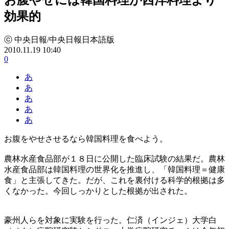
効果的
ⓒ 中央日報/中央日報日本語版
2010.11.19 10:40
0
あ
あ
あ
あ
あ
お腹をやせさせるなら韓国料理を食べよう。
農林水産食品部が１８日に公開した臨床試験の結果だ。農林
水産食品部は韓国料理の世界化を推進し、「韓国料理＝健康
食」と主張してきた。だが、これを裏付ける科学的根拠は多
くなかった。今回しっかりとした根拠が出された。
豪州人らを対象に実験を行った。仁済（インジェ）大学白