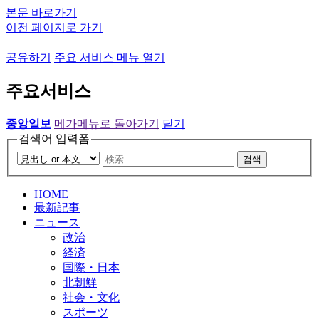
본문 바로가기
이전 페이지로 가기
공유하기
주요 서비스 메뉴 열기
주요서비스
중앙일보
메가메뉴로 돌아가기
닫기
검색어 입력폼
검색
HOME
最新記事
ニュース
政治
経済
国際・日本
北朝鮮
社会・文化
スポーツ