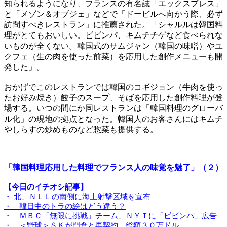
知られるようになり、フランスの有名誌「エックスプレス」
と「メゾン＆オブジェ」などで「ドービルへ向かう際、必ず
訪問すべきレストラン」に推薦された。「シャルルは韓国料
理がとてもおいしい。ビビンパ、キムチチゲなど食べられな
いものが全くない。韓国式のサムジャン（韓国の味噌）やユ
クフェ（生の肉を使った前菜）を応用した創作メニューも開
発した」。
おかげでこのレストランでは韓国のコギジョン（牛肉を使っ
たお好み焼き）餃子のスープ、そばを応用した創作料理が登
場する。いつの間にか同レストランは「韓国料理のグローバ
ル化」の現地の拠点となった。韓国人のお客さんにはキムチ
やしらすの炒めものなど惣菜も提供する。
「韓国料理応用した料理でフランス人の味覚を魅了」（２）
【今日のイチオシ記事】
・ 北、ＮＬＬの南側に海上射撃区域を宣布
・ 韓日中のトラの絵はどう違う？
・ ＭＢＣ「無限に挑戦」チーム、ＮＹＴに「ビビンパ」広告
・ ＜野球＞ＳＫが門倉と再契約、総額３０万ドル