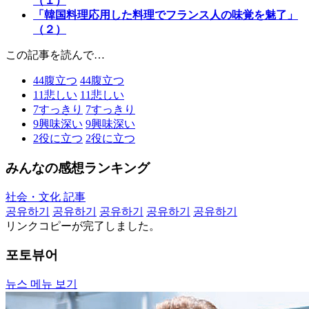
（１）
「韓国料理応用した料理でフランス人の味覚を魅了」
（２）
この記事を読んで…
44
腹立つ
44
腹立つ
11
悲しい
11
悲しい
7
すっきり
7
すっきり
9
興味深い
9
興味深い
2
役に立つ
2
役に立つ
みんなの感想ランキング
社会・文化 記事
공유하기
공유하기
공유하기
공유하기
공유하기
リンクコピーが完了しました。
포토뷰어
뉴스 메뉴 보기