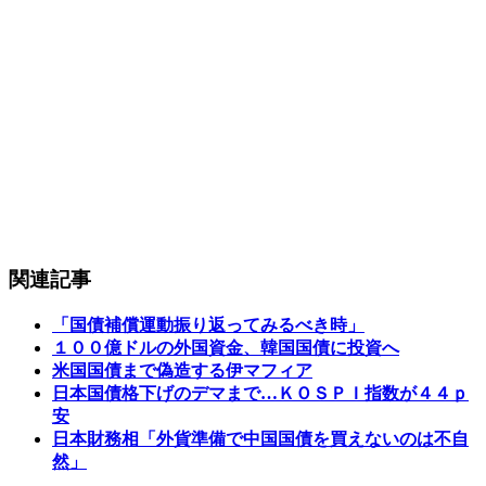
関連記事
「国債補償運動振り返ってみるべき時」
１００億ドルの外国資金、韓国国債に投資へ
米国国債まで偽造する伊マフィア
日本国債格下げのデマまで…ＫＯＳＰＩ指数が４４ｐ
安
日本財務相「外貨準備で中国国債を買えないのは不自
然」