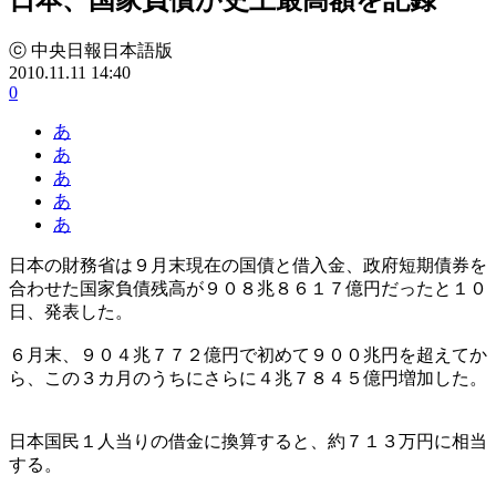
ⓒ 中央日報日本語版
2010.11.11 14:40
0
あ
あ
あ
あ
あ
日本の財務省は９月末現在の国債と借入金、政府短期債券を
合わせた国家負債残高が９０８兆８６１７億円だったと１０
日、発表した。
６月末、９０４兆７７２億円で初めて９００兆円を超えてか
ら、この３カ月のうちにさらに４兆７８４５億円増加した。
日本国民１人当りの借金に換算すると、約７１３万円に相当
する。