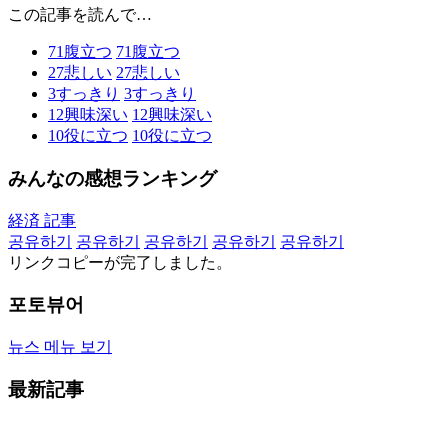
この記事を読んで…
71
腹立つ
71
腹立つ
27
悲しい
27
悲しい
3
すっきり
3
すっきり
12
興味深い
12
興味深い
10
役に立つ
10
役に立つ
みんなの感想ランキング
経済 記事
공유하기
공유하기
공유하기
공유하기
공유하기
リンクコピーが完了しました。
포토뷰어
뉴스 메뉴 보기
最新記事