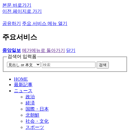
본문 바로가기
이전 페이지로 가기
공유하기
주요 서비스 메뉴 열기
주요서비스
중앙일보
메가메뉴로 돌아가기
닫기
검색어 입력폼
검색
HOME
最新記事
ニュース
政治
経済
国際・日本
北朝鮮
社会・文化
スポーツ