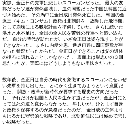
実際、金正日の先軍は悲しいスローガンだった。 最大の友
邦だったソ連が突然崩壊し、血の同盟だった中国は韓国に近
づき始めた。 その渦中に金日成は突然死亡した。 韓国の金
泳三（キム・ヨンサム）政権は北朝鮮を「故障した飛行機」
として崩壊による吸収計画を準備していた。 さらに続いた
洪水と水不足は、全国の全人民を苦難の行軍へと追い込ん
だ。 自分の時代が訪れたが、いざ金正日は姿を現すことが
できなかった。 まさに内憂外患、進退両難に四面楚歌が重
なった状況だったからだ。 金正日ができることは父の遺体
の後ろに隠れることしかなかった。 表面上は親思いの３回
忌だったが、実際にはどうしようもない卑怯さだった。
数年後、金正日は自分の時代を象徴するスローガンにせいぜ
い先軍を持ち出した。 とにかく生きてみようという意図だ
った。 開放・改革が新時代が要求する歴史の方向だった
し、それだけが祖国と人民を生かす道だったが、金正日にと
っては死の道と変わらなかった。 卑しいが、ひとまず自身
と政権を保存するのが急務だったのだ。 金日成の主体より
もはるかに守勢的な戦略であり、北朝鮮住民には極めて悲し
い戦略だった。