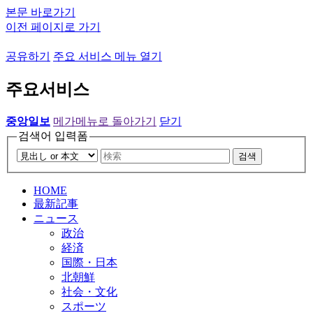
본문 바로가기
이전 페이지로 가기
공유하기
주요 서비스 메뉴 열기
주요서비스
중앙일보
메가메뉴로 돌아가기
닫기
검색어 입력폼
검색
HOME
最新記事
ニュース
政治
経済
国際・日本
北朝鮮
社会・文化
スポーツ