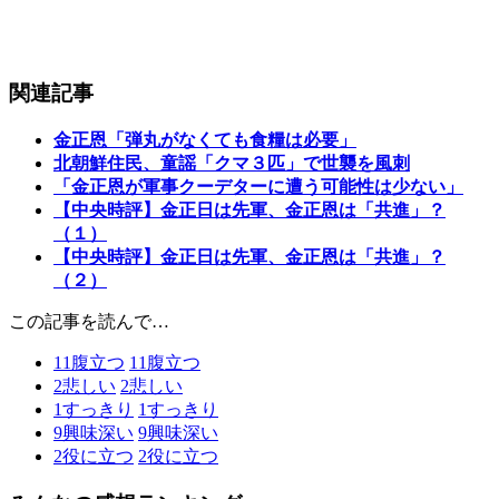
関連記事
金正恩「弾丸がなくても食糧は必要」
北朝鮮住民、童謡「クマ３匹」で世襲を風刺
「金正恩が軍事クーデターに遭う可能性は少ない」
【中央時評】金正日は先軍、金正恩は「共進」？
（１）
【中央時評】金正日は先軍、金正恩は「共進」？
（２）
この記事を読んで…
11
腹立つ
11
腹立つ
2
悲しい
2
悲しい
1
すっきり
1
すっきり
9
興味深い
9
興味深い
2
役に立つ
2
役に立つ