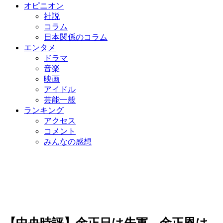
オピニオン
社説
コラム
日本関係のコラム
エンタメ
ドラマ
音楽
映画
アイドル
芸能一般
ランキング
アクセス
コメント
みんなの感想
【中央時評】金正日は先軍、金正恩は