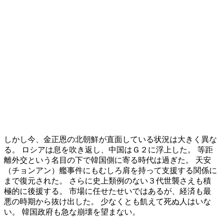
しかし今、金正恩の北朝鮮が直面している状況は大きく異な
る。 ロシアは息を吹き返し、中国はＧ２に浮上した。 等距
離外交という名目の下で韓国側に寄る時代は過ぎた。 天安
（チョンアン）艦事件にもむしろ肩を持って支援する関係に
まで復元された。 さらに史上類例のない３代世襲さえも積
極的に後援する。 市場に任せたせいではあるが、経済も最
悪の時期から抜け出した。 少なくとも飢えて死ぬ人はいな
い。 韓国政府も急な崩壊を望まない。