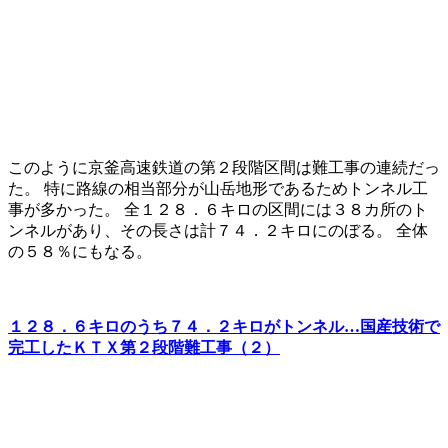
このように京釜高速鉄道の第２段階区間は難工事の連続だっ
た。 特に路線の相当部分が山岳地形であるためトンネル工
事が多かった。 全１２８．６キロの区間には３８カ所のト
ンネルがあり、その長さは計７４．２キロにのぼる。 全体
の５８％にもなる。
１２８．６キロのうち７４．２キロがトンネル…国産技術で
完工したＫＴＸ第２段階難工事（２）