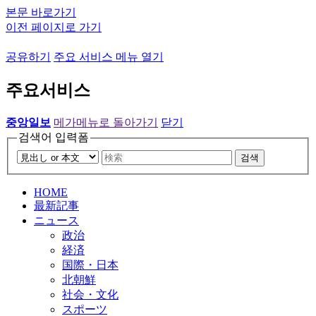
본문 바로가기
이전 페이지로 가기
공유하기
주요 서비스 메뉴 열기
주요서비스
중앙일보
메가메뉴로 돌아가기
닫기
검색어 입력폼
검색
HOME
最新記事
ニュース
政治
経済
国際・日本
北朝鮮
社会・文化
スポーツ