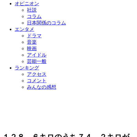
オピニオン
社説
コラム
日本関係のコラム
エンタメ
ドラマ
音楽
映画
アイドル
芸能一般
ランキング
アクセス
コメント
みんなの感想
１２８．６キロのうち７４．２キロが