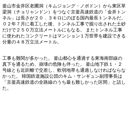
釜山市金井区老圃洞（キムジョング・ノポドン）から東区草
梁洞（チョリャンドン）をつなぐ京釜高速鉄道の「金井トン
ネル」は長さが２０．３キロにのぼる国内最長トンネルだ。
０２年７月に着工した後、トンネル工事で掘り出された土砂
だけで２５０万立法メートルにもなる。 またトンネル工事
に使われたコンクリートはマンション１万世帯を建設できる
分量の４８万立法メートル。
工事も難関が多かった。 釜山都心を通過する東海南部線の
真下を通るため、崩壊の危険も伴った。 釜山地下鉄１・２
号線とも近距離で交差し、軟弱地帯も通過しなければならな
かった。 韓国鉄道施設公団のキム・サンギュン副理事長は
「京釜高速鉄道の全路線のうち最も難しかった区間」と話し
た。