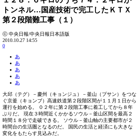
トンネル…国産技術で完工したＫＴＸ
第２段階難工事（１）
ⓒ 中央日報/中央日報日本語版
2010.10.27 14:55
0
あ
あ
あ
あ
あ
大邱（テグ）－慶州（キョンジュ）－釜山（プサン）をつな
ぐ京釜（キョンブ）高速鉄道第２段階区間が１１月１日から
運行を始める。 ０２年に第２段階工事に着工してから８年
ぶりだ。 現在３時間近くかかるソウル－釜山区間を最高２
時間１８分で走破できる。 ソウル－釜山軸の主要都市が２
時間台の生活圏となるのだ。 国民の生活と経済にも大きな
変化をもたらす見込みだ。