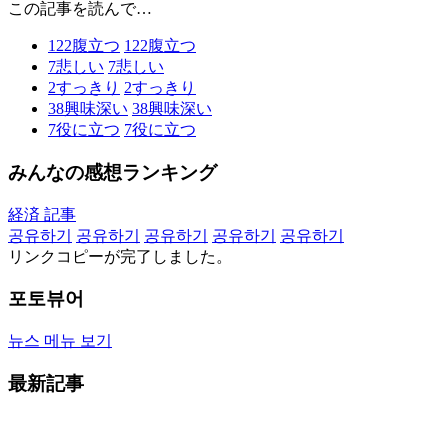
この記事を読んで…
122
腹立つ
122
腹立つ
7
悲しい
7
悲しい
2
すっきり
2
すっきり
38
興味深い
38
興味深い
7
役に立つ
7
役に立つ
みんなの感想ランキング
経済 記事
공유하기
공유하기
공유하기
공유하기
공유하기
リンクコピーが完了しました。
포토뷰어
뉴스 메뉴 보기
最新記事