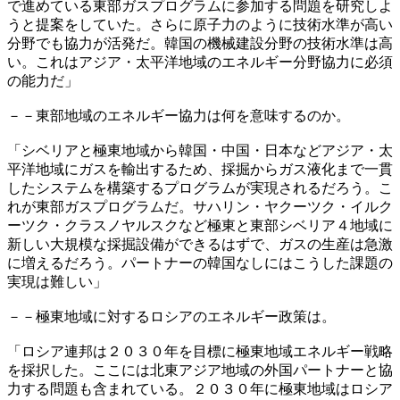
で進めている東部ガスプログラムに参加する問題を研究しよ
うと提案をしていた。さらに原子力のように技術水準が高い
分野でも協力が活発だ。韓国の機械建設分野の技術水準は高
い。これはアジア・太平洋地域のエネルギー分野協力に必須
の能力だ」
－－東部地域のエネルギー協力は何を意味するのか。
「シベリアと極東地域から韓国・中国・日本などアジア・太
平洋地域にガスを輸出するため、採掘からガス液化まで一貫
したシステムを構築するプログラムが実現されるだろう。こ
れが東部ガスプログラムだ。サハリン・ヤクーツク・イルク
ーツク・クラスノヤルスクなど極東と東部シベリア４地域に
新しい大規模な採掘設備ができるはずで、ガスの生産は急激
に増えるだろう。パートナーの韓国なしにはこうした課題の
実現は難しい」
－－極東地域に対するロシアのエネルギー政策は。
「ロシア連邦は２０３０年を目標に極東地域エネルギー戦略
を採択した。ここには北東アジア地域の外国パートナーと協
力する問題も含まれている。２０３０年に極東地域はロシア