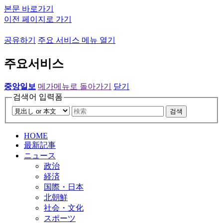
본문 바로가기
이전 페이지로 가기
공유하기
주요 서비스 메뉴 열기
주요서비스
중앙일보
메가메뉴로 돌아가기
닫기
검색어 입력폼
검색
HOME
最新記事
ニュース
政治
経済
国際・日本
北朝鮮
社会・文化
スポーツ