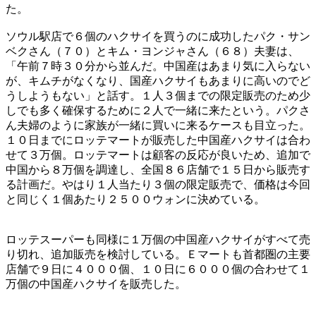
た。
ソウル駅店で６個のハクサイを買うのに成功したパク・サン
ベクさん（７０）とキム・ヨンジャさん（６８）夫妻は、
「午前７時３０分から並んだ。中国産はあまり気に入らない
が、キムチがなくなり、国産ハクサイもあまりに高いのでど
うしようもない」と話す。１人３個までの限定販売のため少
しでも多く確保するために２人で一緒に来たという。パクさ
ん夫婦のように家族が一緒に買いに来るケースも目立った。
１０日までにロッテマートが販売した中国産ハクサイは合わ
せて３万個。ロッテマートは顧客の反応が良いため、追加で
中国から８万個を調達し、全国８６店舗で１５日から販売す
る計画だ。やはり１人当たり３個の限定販売で、価格は今回
と同じく１個あたり２５００ウォンに決めている。
ロッテスーパーも同様に１万個の中国産ハクサイがすべて売
り切れ、追加販売を検討している。Ｅマートも首都圏の主要
店舗で９日に４０００個、１０日に６０００個の合わせて１
万個の中国産ハクサイを販売した。