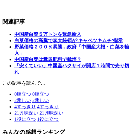
関連記事
中国産白菜５万トンを緊急輸入
白菜価格の高騰で李大統領が‘キャベツキムチ’指示
野菜価格２００％暴騰…政府「中国産大根・白菜を輸
入」
中国産白菜は糞尿肥料で栽培？
「安くていい」中国産ハクサイが開店１時間で売り切
れ
この記事を読んで…
0
腹立つ
0
腹立つ
2
悲しい
2
悲しい
4
すっきり
4
すっきり
21
興味深い
21
興味深い
1
役に立つ
1
役に立つ
みんなの感想ランキング