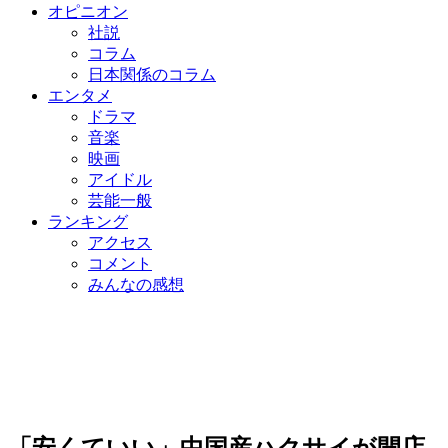
オピニオン
社説
コラム
日本関係のコラム
エンタメ
ドラマ
音楽
映画
アイドル
芸能一般
ランキング
アクセス
コメント
みんなの感想
「安くていい」中国産ハクサイが開店