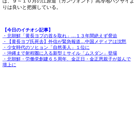
は、９～１０月の江原道（カンウォンド）高冷地ハクサイよ
りは良いと把握している。
【今日のイチオシ記事】
・北朝鮮「黄長ヨプの首を取れ」…１３年間絶えず脅迫
・【黄長ヨプ氏死去】外信が緊急報道…中国メディアは沈黙
・少女時代のソヒョン「自然美人」１位に
・沖縄まで射程圏に入る新型ミサイル「ムスダン」登場
・北朝鮮・労働党創建６５周年、金正日・金正恩親子が並んで
壇上に