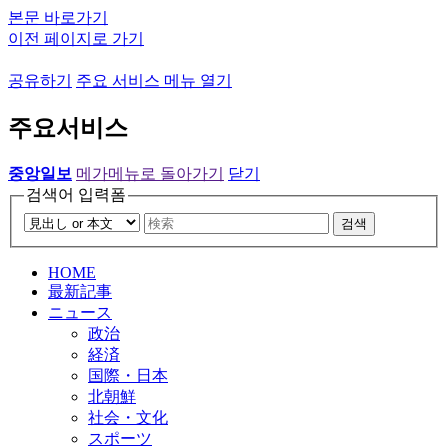
본문 바로가기
이전 페이지로 가기
공유하기
주요 서비스 메뉴 열기
주요서비스
중앙일보
메가메뉴로 돌아가기
닫기
검색어 입력폼
검색
HOME
最新記事
ニュース
政治
経済
国際・日本
北朝鮮
社会・文化
スポーツ