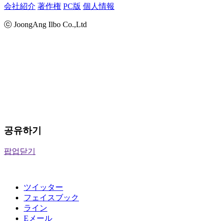
会社紹介
著作権
PC版
個人情報
ⓒ JoongAng Ilbo Co.,Ltd
공유하기
팝업닫기
ツイッター
フェイスブック
ライン
Eメール