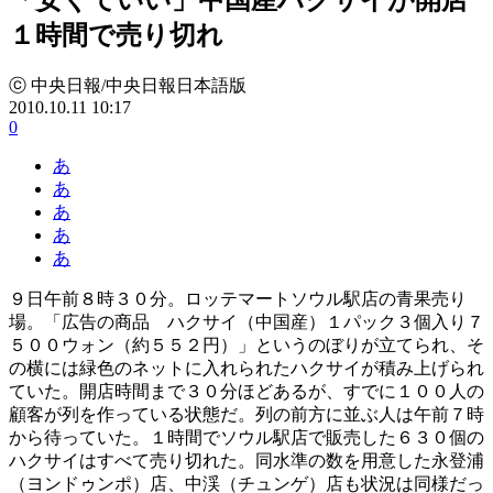
１時間で売り切れ
ⓒ 中央日報/中央日報日本語版
2010.10.11 10:17
0
あ
あ
あ
あ
あ
９日午前８時３０分。ロッテマートソウル駅店の青果売り
場。「広告の商品 ハクサイ（中国産）１パック３個入り７
５００ウォン（約５５２円）」というのぼりが立てられ、そ
の横には緑色のネットに入れられたハクサイが積み上げられ
ていた。開店時間まで３０分ほどあるが、すでに１００人の
顧客が列を作っている状態だ。列の前方に並ぶ人は午前７時
から待っていた。１時間でソウル駅店で販売した６３０個の
ハクサイはすべて売り切れた。同水準の数を用意した永登浦
（ヨンドゥンポ）店、中渓（チュンゲ）店も状況は同様だっ