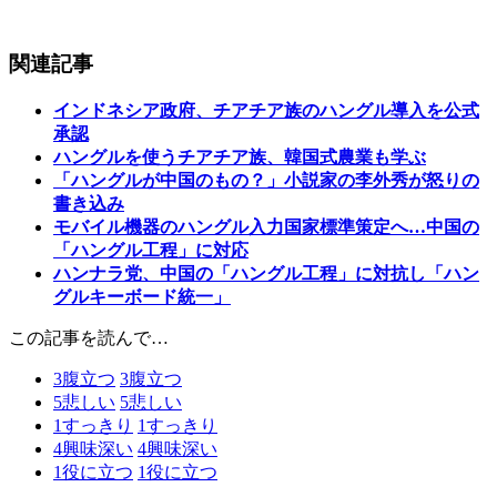
関連記事
インドネシア政府、チアチア族のハングル導入を公式
承認
ハングルを使うチアチア族、韓国式農業も学ぶ
「ハングルが中国のもの？」小説家の李外秀が怒りの
書き込み
モバイル機器のハングル入力国家標準策定へ…中国の
「ハングル工程」に対応
ハンナラ党、中国の「ハングル工程」に対抗し「ハン
グルキーボード統一」
この記事を読んで…
3
腹立つ
3
腹立つ
5
悲しい
5
悲しい
1
すっきり
1
すっきり
4
興味深い
4
興味深い
1
役に立つ
1
役に立つ