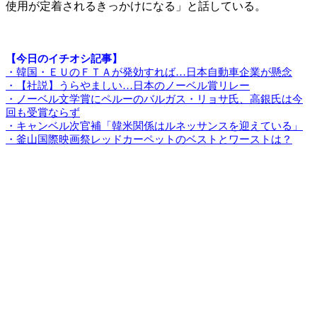
使用が定着されるきっかけになる」と話している。
【今日のイチオシ記事】
・韓国・ＥＵのＦＴＡが発効すれば…日本自動車企業が懸念
・【社説】うらやましい…日本のノーベル賞リレー
・ノーベル文学賞にペルーのバルガス・リョサ氏、高銀氏は今
回も受賞ならず
・キャンベル次官補「韓米関係はルネッサンスを迎えている」
・釜山国際映画祭レッドカーペットのベストとワーストは？