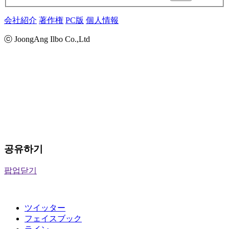
会社紹介
著作権
PC版
個人情報
ⓒ JoongAng Ilbo Co.,Ltd
공유하기
팝업닫기
ツイッター
フェイスブック