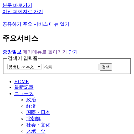
본문 바로가기
이전 페이지로 가기
공유하기
주요 서비스 메뉴 열기
주요서비스
중앙일보
메가메뉴로 돌아가기
닫기
검색어 입력폼
검색
HOME
最新記事
ニュース
政治
経済
国際・日本
北朝鮮
社会・文化
スポーツ