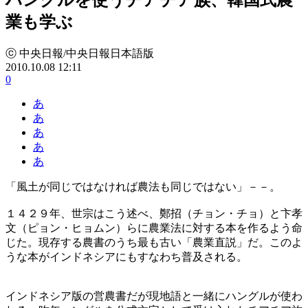
業も学ぶ
ⓒ 中央日報/中央日報日本語版
2010.10.08 12:11
0
あ
あ
あ
あ
あ
「風土が同じではなければ農法も同じではない」－－。
１４２９年、世宗はこう述べ、鄭招（チョン・チョ）と卞孝
文（ピョン・ヒョムン）らに農業法に対する本を作るよう命
じた。現存する農書のうち最も古い「農業直説」だ。このよ
うな本がインドネシアにもすなわち普及される。
インドネシア版の営農書だが現地語と一緒にハングルが使わ