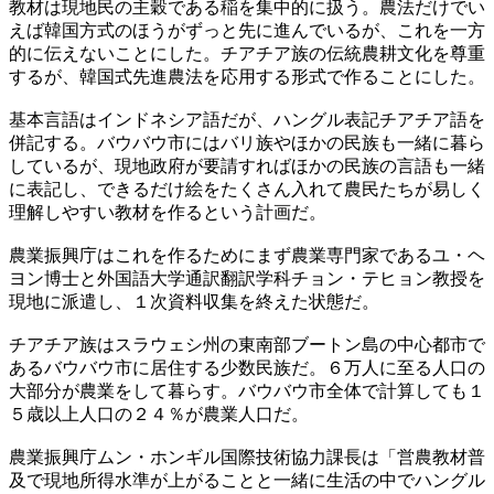
教材は現地民の主穀である稲を集中的に扱う。農法だけでい
えば韓国方式のほうがずっと先に進んでいるが、これを一方
的に伝えないことにした。チアチア族の伝統農耕文化を尊重
するが、韓国式先進農法を応用する形式で作ることにした。
基本言語はインドネシア語だが、ハングル表記チアチア語を
併記する。バウバウ市にはバリ族やほかの民族も一緒に暮ら
しているが、現地政府が要請すればほかの民族の言語も一緒
に表記し、できるだけ絵をたくさん入れて農民たちが易しく
理解しやすい教材を作るという計画だ。
農業振興庁はこれを作るためにまず農業専門家であるユ・ヘ
ヨン博士と外国語大学通訳翻訳学科チョン・テヒョン教授を
現地に派遣し、１次資料収集を終えた状態だ。
チアチア族はスラウェシ州の東南部ブートン島の中心都市で
あるバウバウ市に居住する少数民族だ。６万人に至る人口の
大部分が農業をして暮らす。バウバウ市全体で計算しても１
５歳以上人口の２４％が農業人口だ。
農業振興庁ムン・ホンギル国際技術協力課長は「営農教材普
及で現地所得水準が上がることと一緒に生活の中でハングル